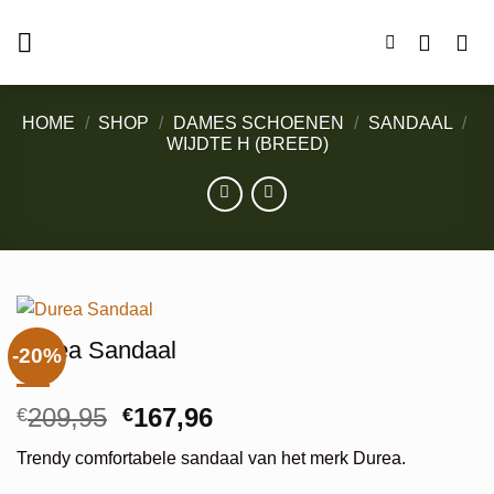
Ga
naar
inhoud
HOME
/
SHOP
/
DAMES SCHOENEN
/
SANDAAL
/
WIJDTE H (BREED)
Durea Sandaal
-20%
Oorspronkelijke
Huidige
209,95
167,96
€
€
prijs
prijs
Trendy comfortabele sandaal van het merk Durea.
was:
is: