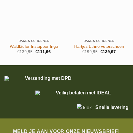
DAMES SCHOENEN
DAMES SCHOENEN
Waldläufer Instapper Inga
Hartjes Ethno veterschoen
Oorspronkelijke
Huidige
Oorspronkelijke
Huidige
€
139,95
€
111,96
€
199,95
€
139,97
prijs
prijs
prijs
prijs
was:
is:
was:
is:
€139,95.
€111,96.
€199,95.
€139,97.
Verzending met DPD
Veilig betalen met IDEAL
Snelle levering
MELD JE AAN VOOR ONZE NIEUWSBRIEF!