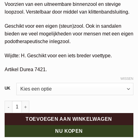
€209,95.
€167,96.
Voorzien van een uitneembare binnenzool en stevige
loopzool. Verstelbaar door middel van klittenbandsluiting.
Geschikt voor een eigen (steun)zool. Ook in sandalen
bieden we veel mogelijkheden voor mensen met een eigen
podotherapeutische inlegzool.
Wijdte: H. Geschikt voor een iets breder voettype.
Artikel Durea 7421.
WISSEN
Alternative:
UK
Durea Sandaal aantal
TOEVOEGEN AAN WINKELWAGEN
NU KOPEN