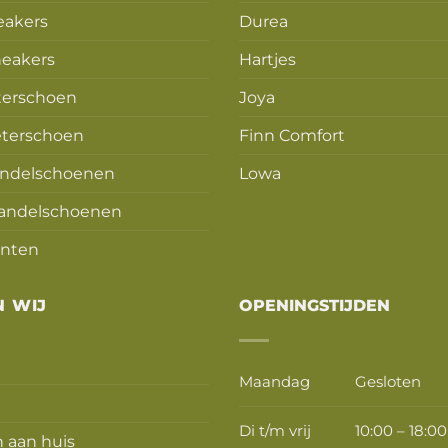
eakers
Durea
eakers
Hartjes
terschoen
Joya
terschoen
Finn Comfort
ndelschoenen
Lowa
andelschoenen
nten
N WIJ
OPENINGSTIJDEN
Maandag
Gesloten
Di t/m vrij
10:00 – 18:0
 aan huis