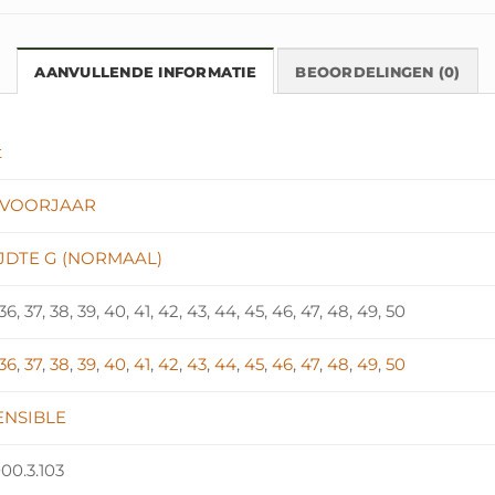
AANVULLENDE INFORMATIE
BEOORDELINGEN (0)
t
-VOORJAAR
JDTE G (NORMAAL)
 36, 37, 38, 39, 40, 41, 42, 43, 44, 45, 46, 47, 48, 49, 50
36
,
37
,
38
,
39
,
40
,
41
,
42
,
43
,
44
,
45
,
46
,
47
,
48
,
49
,
50
ENSIBLE
00.3.103