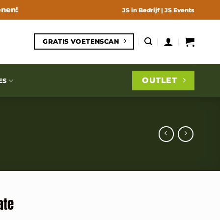
enen!
JS in Bedrijf
|
JS Events
GRATIS VOETENSCAN
OUTLET
ES
ate