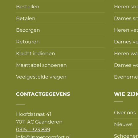
Bestellen
Heren sn
Betalen
Dames sn
Bezorgen
Heren ve
Retouren
Dames ve
Klacht indienen
Heren wa
Maattabel schoenen
Dames w
Veelgestelde vragen
Eveneme
CONTACTGEGEVENS
WIE ZIJ
Over ons
Hoofdstraat 41
7011 AC Gaanderen
Nieuws
0315 – 323 839
Schoenen
info@jsvoetcomfort.nl