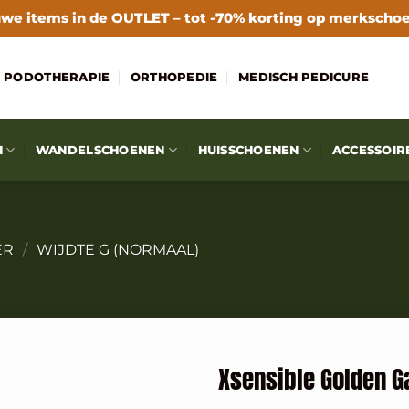
we items in de
OUTLET
– tot -70% korting op merkscho
PODOTHERAPIE
ORTHOPEDIE
MEDISCH PEDICURE
N
WANDELSCHOENEN
HUISSCHOENEN
ACCESSOIR
ER
/
WIJDTE G (NORMAAL)
Xsensible Golden G