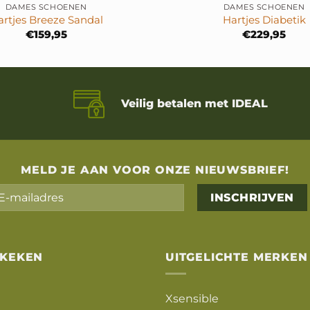
DAMES SCHOENEN
DAMES SCHOENEN
artjes Breeze Sandal
Hartjes Diabetik
€
159,95
€
229,95
Veilig betalen met IDEAL
MELD JE AAN VOOR ONZE NIEUWSBRIEF!
Alternative:
EKEKEN
UITGELICHTE MERKEN
Xsensible