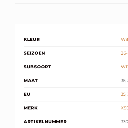
KLEUR
Wi
SEIZOEN
26
SUBSOORT
WI
MAAT
35,
EU
35
,
MERK
XS
ARTIKELNUMMER
330