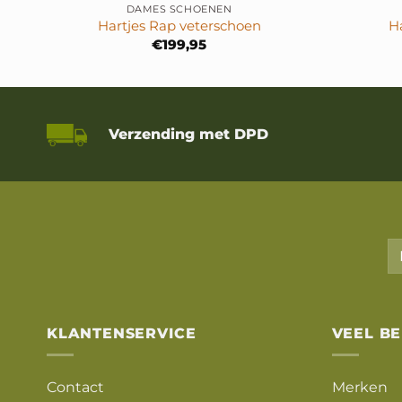
DAMES SCHOENEN
Hartjes Rap veterschoen
H
e
e
€
199,95
.
Verzending met DPD
KLANTENSERVICE
VEEL B
Contact
Merken