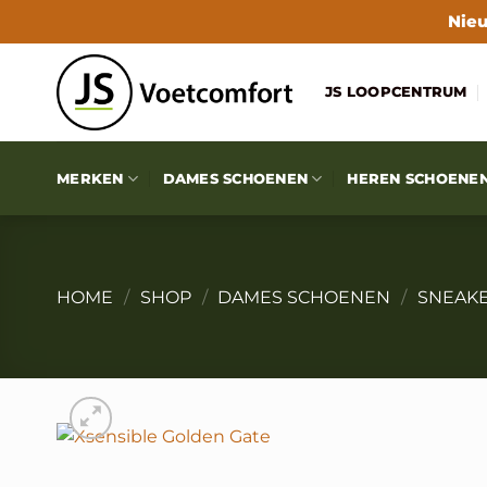
Ga
Nieu
naar
inhoud
JS LOOPCENTRUM
MERKEN
DAMES SCHOENEN
HEREN SCHOENE
HOME
/
SHOP
/
DAMES SCHOENEN
/
SNEAK