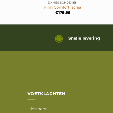
DAMES SCHOENEN
Finn Comfort Ischia
€
179,95
Snelle levering
VOETKLACHTEN
Hielspoor