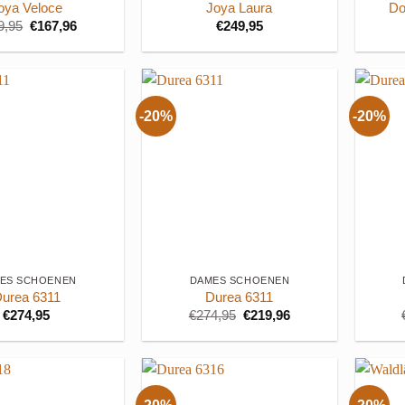
oya Veloce
Joya Laura
Do
Oorspronkelijke
Huidige
9,95
€
167,96
€
249,95
prijs
prijs
was:
is:
€209,95.
€167,96.
-20%
-20%
+
+
ES SCHOENEN
DAMES SCHOENEN
urea 6311
Durea 6311
Oorspronkelijke
Huidige
€
274,95
€
274,95
€
219,96
prijs
prijs
was:
is:
€274,95.
€219,96.