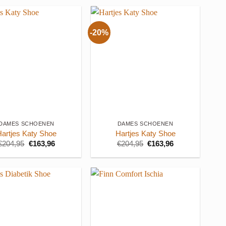
-20%
+
DAMES SCHOENEN
DAMES SCHOENEN
Hartjes Katy Shoe
Hartjes Katy Shoe
Oorspronkelijke
Huidige
Oorspronkelijke
Huidige
€
204,95
€
163,96
€
204,95
€
163,96
prijs
prijs
prijs
prijs
was:
is:
was:
is:
€204,95.
€163,96.
€204,95.
€163,96.