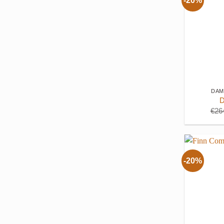
-20%
+
DAM
D
€
26
-20%