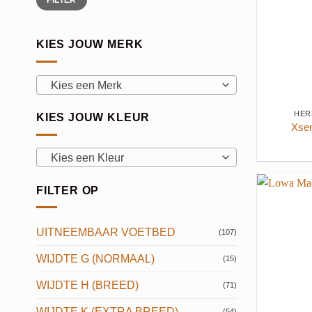
prijs
prijs
KIES JOUW MERK
Kies een Merk
+
HER
KIES JOUW KLEUR
Xse
Kies een Kleur
FILTER OP
UITNEEMBAAR VOETBED
(107)
WIJDTE G (NORMAAL)
(15)
WIJDTE H (BREED)
(71)
WIJDTE K (EXTRA BREED)
+
(54)