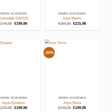
+
HEREN SCHOENEN
DAMES SCHOENEN
Xsensible SWX29
Joya Miami
Oorspronkelijke
Huidige
Oorspronkelijke
Huidige
€
249,95
€
199,96
€
269,95
€
215,96
prijs
prijs
prijs
prijs
was:
is:
was:
is:
€249,95.
€199,96.
€269,95.
€215,96.
-20%
+
HEREN SCHOENEN
HEREN SCHOENEN
Joya Dynamo
Joya Nova
Oorspronkelijke
Huidige
Oorspronkelijke
Huidige
€
249,95
€
199,96
€
249,95
€
199,96
prijs
prijs
prijs
prijs