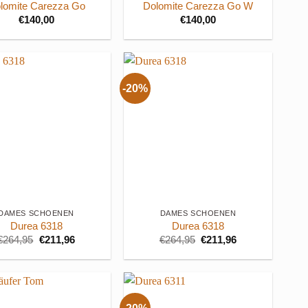
lomite Carezza Go
Dolomite Carezza Go W
€
140,00
€
140,00
-20%
+
DAMES SCHOENEN
DAMES SCHOENEN
Durea 6318
Durea 6318
Oorspronkelijke
Huidige
Oorspronkelijke
Huidige
€
264,95
€
211,96
€
264,95
€
211,96
prijs
prijs
prijs
prijs
was:
is:
was:
is:
€264,95.
€211,96.
€264,95.
€211,96.