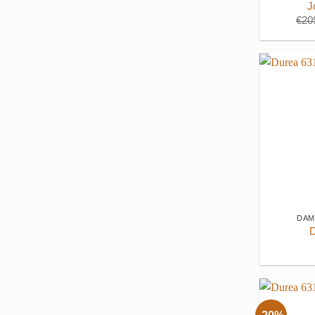
J
€
20
+
DAM
D