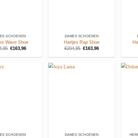
+
+
ES SCHOENEN
DAMES SCHOENEN
jes Wave Shoe
Hartjes Rap Shoe
Ha
Oorspronkelijke
Huidige
Oorspronkelijke
Huidige
4,95
€
163,96
€
204,95
€
163,96
prijs
prijs
prijs
prijs
was:
is:
was:
is:
€204,95.
€163,96.
€204,95.
€163,96.
+
+
ES SCHOENEN
DAMES SCHOENEN
HER