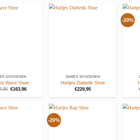
-20%
+
+
ES SCHOENEN
DAMES SCHOENEN
jes Wave Shoe
Hartjes Diabetik Shoe
Oorspronkelijke
Huidige
4,95
€
163,96
€
229,95
prijs
prijs
was:
is:
€204,95.
€163,96.
-20%