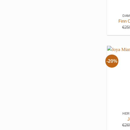
+
DAM
Finn 
€
25
-20%
+
HER
J
€
26