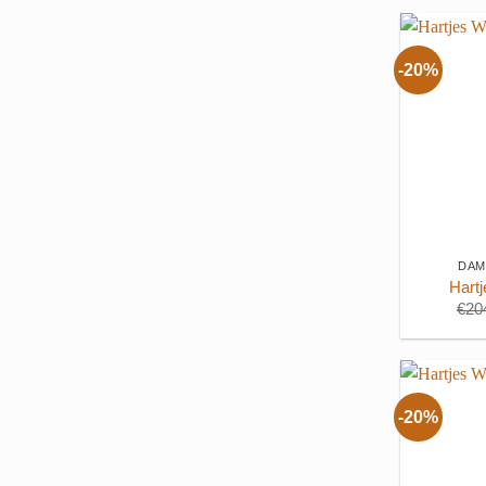
-20%
+
DAM
Hart
€
20
-20%