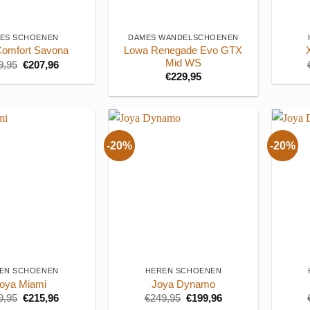
+
+
ES SCHOENEN
DAMES WANDELSCHOENEN
Lowa Renegade Evo GTX
Comfort Savona
Mid WS
Oorspronkelijke
Huidige
9,95
€
207,96
prijs
prijs
€
229,95
was:
is:
€259,95.
€207,96.
-20%
-20%
+
+
EN SCHOENEN
HEREN SCHOENEN
oya Miami
Joya Dynamo
Oorspronkelijke
Huidige
Oorspronkelijke
Huidige
9,95
€
215,96
€
249,95
€
199,96
prijs
prijs
prijs
prijs