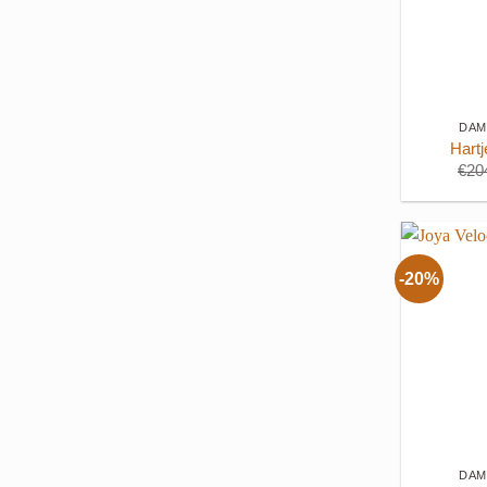
+
DAM
Hart
€
20
-20%
+
DAM