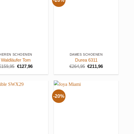
-20%
+
HEREN SCHOENEN
DAMES SCHOENEN
Waldläufer Tom
Durea 6311
Oorspronkelijke
Huidige
Oorspronkelijke
Huidige
€
159,95
€
127,96
€
264,95
€
211,96
prijs
prijs
prijs
prijs
was:
is:
was:
is:
€159,95.
€127,96.
€264,95.
€211,96.
-20%