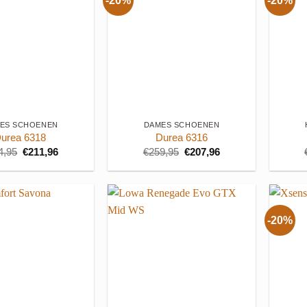
-20%
-20%
+
+
ES SCHOENEN
DAMES SCHOENEN
urea 6318
Durea 6316
Oorspronkelijke
Huidige
Oorspronkelijke
Huidige
4,95
€
211,96
€
259,95
€
207,96
prijs
prijs
prijs
prijs
was:
is:
was:
is:
€264,95.
€211,96.
€259,95.
€207,96.
-20%