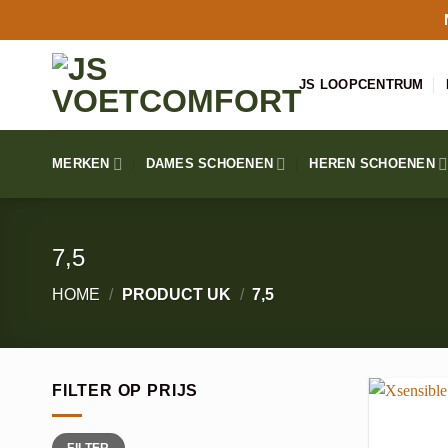
Ga
naar
inhoud
JS LOOPCENTRUM
MERKEN
DAMES SCHOENEN
HEREN SCHOENEN
7,5
HOME
/
PRODUCT UK
/
7,5
FILTER OP PRIJS
Min.
Max.
FILTER