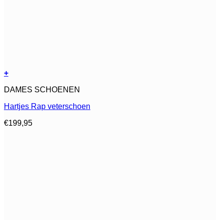
+
Dit
DAMES SCHOENEN
product
heeft
Hartjes Rap veterschoen
meerdere
variaties.
€
199,95
Deze
optie
kan
gekozen
worden
op
de
productpagina