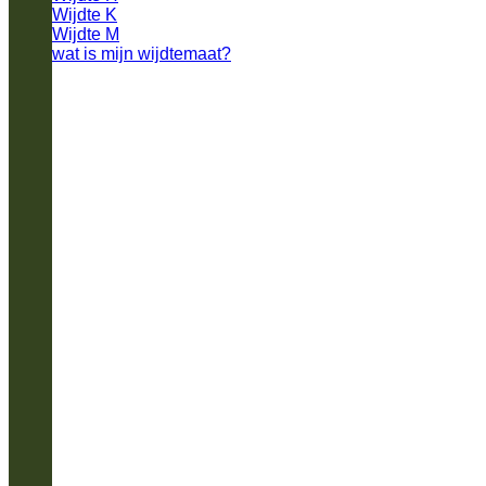
Wijdte K
Wijdte M
wat is mijn wijdtemaat?