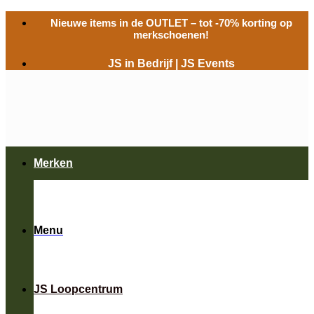
Ga
Nieuwe items in de
OUTLET
– tot -70% korting op
naar
merkschoenen!
inhoud
JS in Bedrijf
|
JS Events
Merken
Menu
JS Loopcentrum