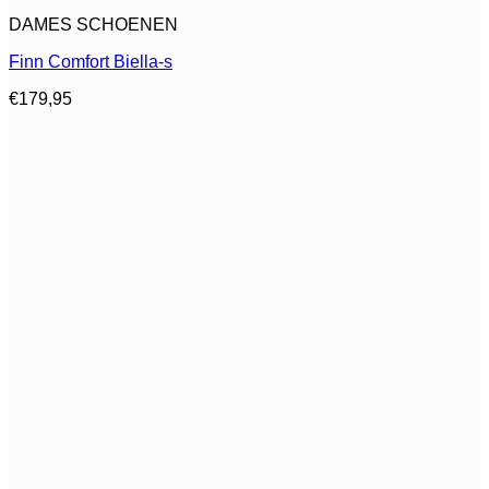
Dit
DAMES SCHOENEN
product
heeft
Finn Comfort Biella-s
meerdere
variaties.
€
179,95
Deze
optie
kan
gekozen
worden
op
de
productpagina