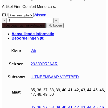
Artikel Finn Comfort Menorca-s.
EU
Wissen
Finn
Comfort
Toevoegen aan winkelwagen
Nu kopen
Menorca-
s
Aanvullende informatie
aantal
Beoordelingen (0)
Kleur
Wit
Seizoen
23-VOORJAAR
Subsoort
UITNEEMBAAR VOETBED
35, 36, 37, 38, 39, 40, 41, 42, 43, 44, 45, 46,
Maat
47, 48, 49, 50
35
,
36
,
37
,
38
,
39
,
40
,
41
,
42
,
43
,
44
,
45
,
46
,