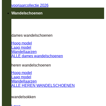
voorjaarcollectie 2026
Wandelschoenen
dames wandelschoenen
Hoog model
Laag model
Wandellaarzen
ALLE dames wandelschoenen
heren wandelschoenen
Hoog model
Laag model
Wandellaarzen
ALLE HEREN WANDELSCHOENEN
wandelsokken