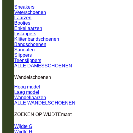
Sneakers
Veterschoenen
Laarzen
Booties
Enkellaarzen
Instappers
Klittenbandschoenen
Bandschoenen
Sandalen
Slippers
Teenslippers
ALLE DAMESSCHOENEN
Wandelschoenen
Hoog model
Laag model
Wandellaarzen
ALLE WANDELSCHOENEN
ZOEKEN OP WIJDTEmaat
Wijdte G
Wijdte H