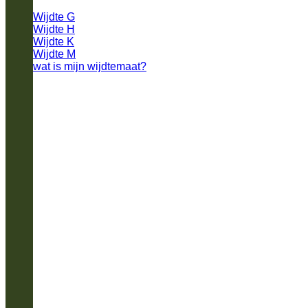
Wijdte G
Wijdte H
Wijdte K
Wijdte M
wat is mijn wijdtemaat?