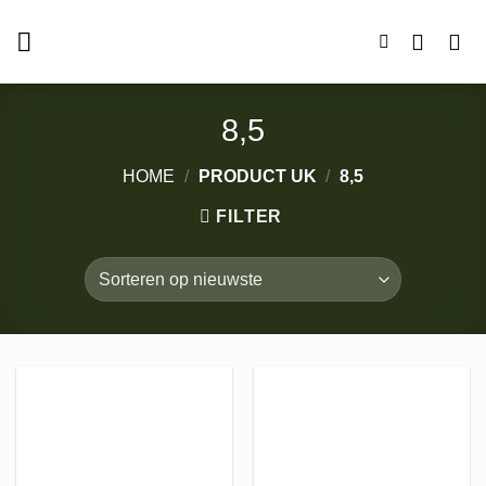
Ga
naar
inhoud
8,5
HOME
/
PRODUCT UK
/
8,5
FILTER