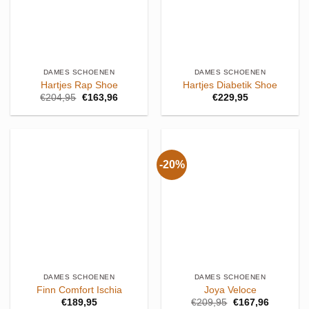
DAMES SCHOENEN
DAMES SCHOENEN
Hartjes Rap Shoe
Hartjes Diabetik Shoe
Oorspronkelijke
Huidige
€
204,95
€
163,96
€
229,95
prijs
prijs
was:
is:
€204,95.
€163,96.
-20%
DAMES SCHOENEN
DAMES SCHOENEN
Finn Comfort Ischia
Joya Veloce
Oorspronkelijke
Huidige
€
189,95
€
209,95
€
167,96