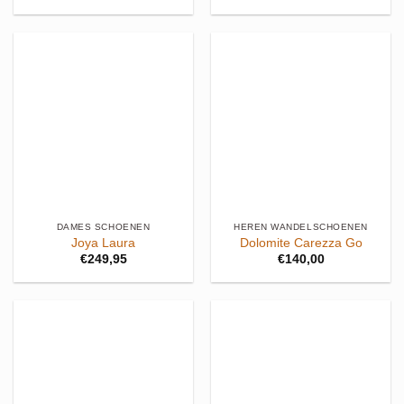
prijs
prijs
was:
is:
€209,95.
€167,96.
DAMES SCHOENEN
HEREN WANDELSCHOENEN
Joya Laura
Dolomite Carezza Go
€
249,95
€
140,00