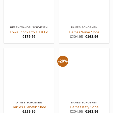
HEREN WANDELSCHOENEN
DAMES SCHOENEN
Lowa Innox Pro GTX Lo
Hartjes Wave Shoe
Oorspronkelijke
Huidige
€
179,95
€
204,95
€
163,96
prijs
prijs
was:
is:
€204,95.
€163,96.
-20%
DAMES SCHOENEN
DAMES SCHOENEN
Hartjes Diabetik Shoe
Hartjes Katy Shoe
Oorspronkelijke
Huidige
€
229,95
€
204,95
€
163,96