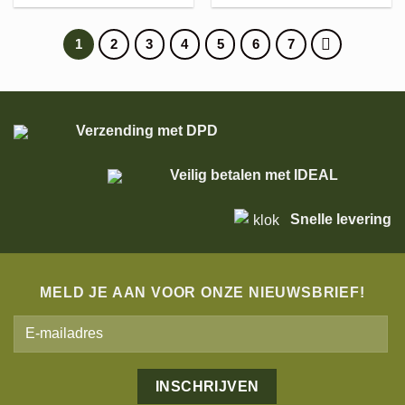
was:
is:
was:
is:
€264,95.
€211,96.
€259,95.
€207,96.
1
2
3
4
5
6
7
Verzending met DPD
Veilig betalen met IDEAL
Snelle levering
MELD JE AAN VOOR ONZE NIEUWSBRIEF!