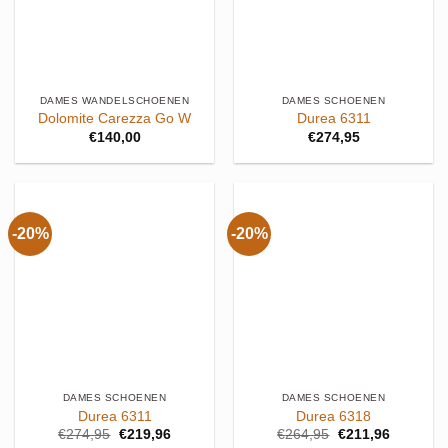
DAMES WANDELSCHOENEN
DAMES SCHOENEN
Dolomite Carezza Go W
Durea 6311
€
140,00
€
274,95
-20%
-20%
DAMES SCHOENEN
DAMES SCHOENEN
Durea 6311
Durea 6318
Oorspronkelijke
Huidige
Oorspronkelijke
Huidige
€
274,95
€
219,96
€
264,95
€
211,96
prijs
prijs
prijs
prijs