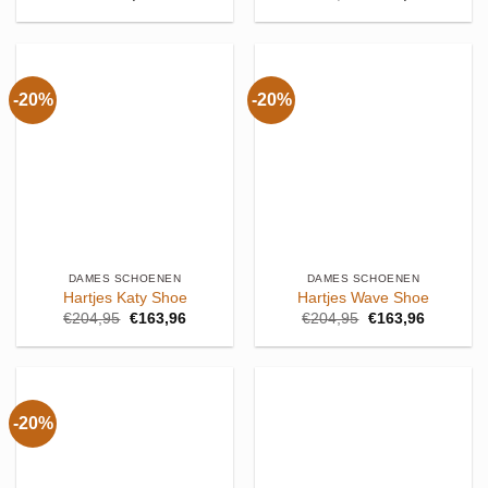
prijs
prijs
was:
is:
€204,95.
€163,96.
-20%
-20%
DAMES SCHOENEN
DAMES SCHOENEN
Hartjes Katy Shoe
Hartjes Wave Shoe
Oorspronkelijke
Huidige
Oorspronkelijke
Huidige
€
204,95
€
163,96
€
204,95
€
163,96
prijs
prijs
prijs
prijs
was:
is:
was:
is:
€204,95.
€163,96.
€204,95.
€163,96.
-20%