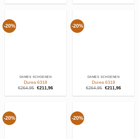
was:
is:
was:
is:
€274,95.
€219,96.
€264,95.
€211,96.
-20%
-20%
DAMES SCHOENEN
DAMES SCHOENEN
Durea 6318
Durea 6318
Oorspronkelijke
Huidige
Oorspronkelijke
Huidige
€
264,95
€
211,96
€
264,95
€
211,96
prijs
prijs
prijs
prijs
was:
is:
was:
is:
€264,95.
€211,96.
€264,95.
€211,96.
-20%
-20%