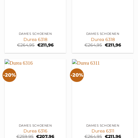
DAMES SCHOENEN
DAMES SCHOENEN
Durea 6318
Durea 6318
Oorspronkelijke
Huidige
Oorspronkelijk
Huidige
€
264,95
€
211,96
€
264,95
€
211,96
prijs
prijs
prijs
prijs
was:
is:
was:
is:
€264,95.
€211,96.
€264,95.
€211,96.
-20%
-20%
DAMES SCHOENEN
DAMES SCHOENEN
Durea 6316
Durea 6311
Oorspronkelijke
Huidige
Oorspronkelijk
Huidige
€
259,95
€
207,96
€
264,95
€
211,96