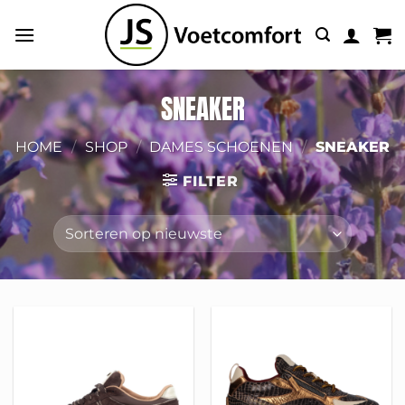
Ga
naar
inhoud
SNEAKER
HOME
/
SHOP
/
DAMES SCHOENEN
/
SNEAKER
FILTER