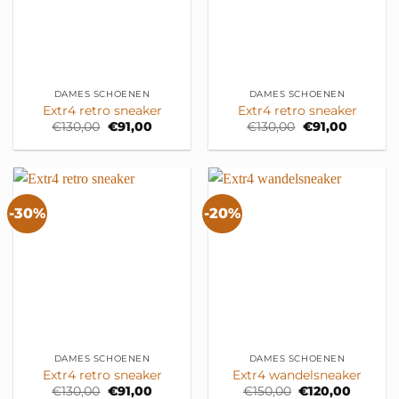
DAMES SCHOENEN
DAMES SCHOENEN
Extr4 retro sneaker
Extr4 retro sneaker
Oorspronkelijke
Huidige
Oorspronkelijk
Huidige
€
130,00
€
91,00
€
130,00
€
91,00
prijs
prijs
prijs
prijs
was:
is:
was:
is:
€130,00.
€91,00.
€130,00.
€91,00.
-30%
-20%
DAMES SCHOENEN
DAMES SCHOENEN
Extr4 retro sneaker
Extr4 wandelsneaker
Oorspronkelijke
Huidige
Oorspronkelijke
Huidig
€
130,00
€
91,00
€
150,00
€
120,00