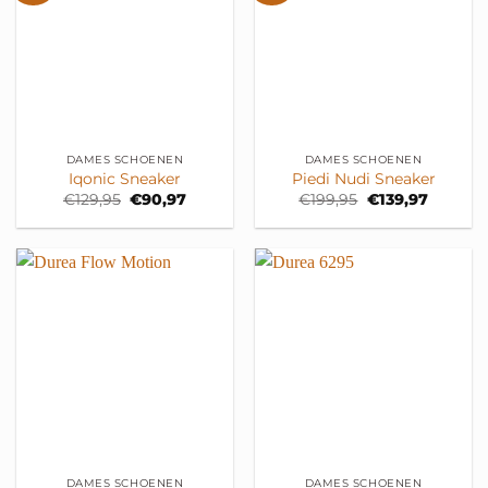
DAMES SCHOENEN
DAMES SCHOENEN
Iqonic Sneaker
Piedi Nudi Sneaker
Oorspronkelijke
Huidige
Oorspronkelijke
Huidige
€
129,95
€
90,97
€
199,95
€
139,97
prijs
prijs
prijs
prijs
was:
is:
was:
is:
€129,95.
€90,97.
€199,95.
€139,97.
DAMES SCHOENEN
DAMES SCHOENEN