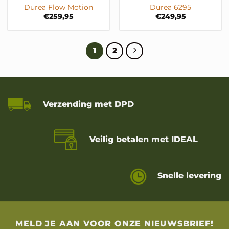
Durea Flow Motion
Durea 6295
€
259,95
€
249,95
1
2
Verzending met DPD
Veilig betalen met IDEAL
Snelle levering
MELD JE AAN VOOR ONZE NIEUWSBRIEF!