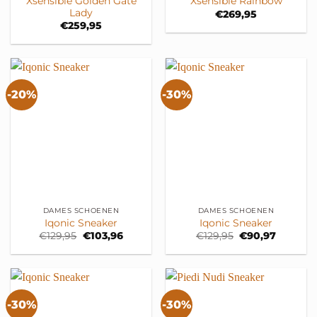
Xsensible Golden Gate
Xsensible Rainbow
Lady
€
269,95
€
259,95
-20%
-30%
DAMES SCHOENEN
DAMES SCHOENEN
Iqonic Sneaker
Iqonic Sneaker
Oorspronkelijke
Huidige
Oorspronkelijk
Huidige
€
129,95
€
103,96
€
129,95
€
90,97
prijs
prijs
prijs
prijs
was:
is:
was:
is:
€129,95.
€103,96.
€129,95.
€90,97.
-30%
-30%