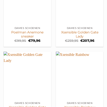
DAMES SCHOENEN
DAMES SCHOENEN
Poelman Anemone
Xsensible Golden Gate
sneaker
Lady
Oorspronkelijke
Huidige
Oorspronkelijke
Huidig
€
99,95
€
79,96
€
259,95
€
207,96
prijs
prijs
prijs
prijs
was:
is:
was:
is:
€99,95.
€79,96.
€259,95.
€207,96
DAMES SCHOENEN
DAMES SCHOENEN