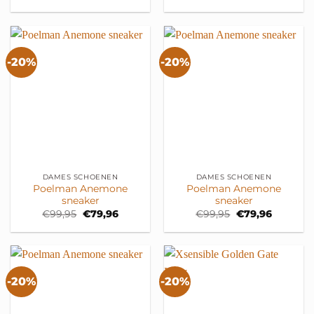
prijs
prijs
prijs
prijs
was:
is:
was:
is:
€130,00.
€91,00.
€150,00.
€120,00
-20%
-20%
DAMES SCHOENEN
DAMES SCHOENEN
Poelman Anemone
Poelman Anemone
sneaker
sneaker
Oorspronkelijke
Huidige
Oorspronkelijke
Huidige
€
99,95
€
79,96
€
99,95
€
79,96
prijs
prijs
prijs
prijs
was:
is:
was:
is:
€99,95.
€79,96.
€99,95.
€79,96.
-20%
-20%