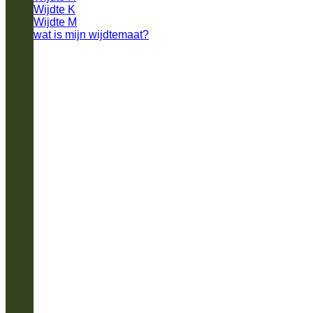
Wijdte K
Wijdte M
wat is mijn wijdtemaat?