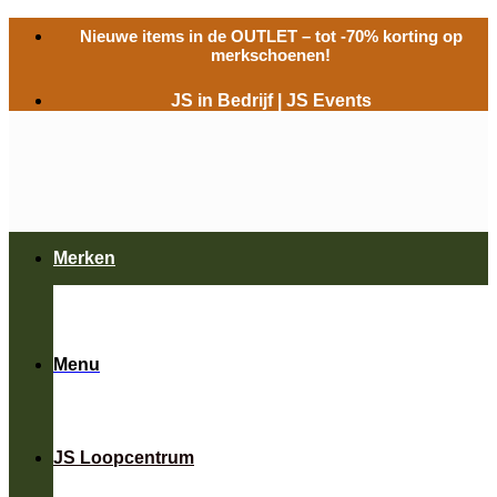
Ga
Nieuwe items in de
OUTLET
– tot -70% korting op
naar
merkschoenen!
inhoud
JS in Bedrijf
|
JS Events
Merken
Menu
JS Loopcentrum