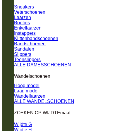
Sneakers
Veterschoenen
Laarzen
Booties
Enkellaarzen
Instappers
Klittenbandschoenen
Bandschoenen
Sandalen
Slippers
Teenslippers
ALLE DAMESSCHOENEN
Wandelschoenen
Hoog model
Laag model
Wandellaarzen
ALLE WANDELSCHOENEN
ZOEKEN OP WIJDTEmaat
Wijdte G
Wijdte H