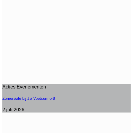
Acties Evenementen
ZomerSale bij JS Voetcomfort!
2 juli 2026