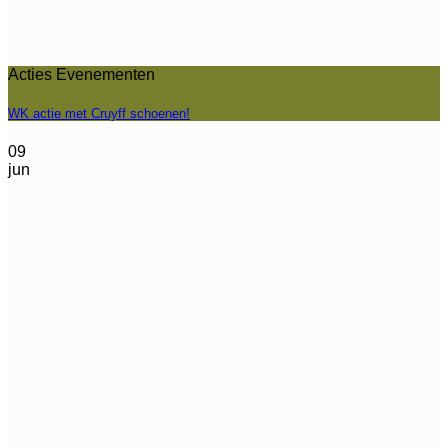
Acties Evenementen
WK actie met Cruyff schoenen!
09
jun