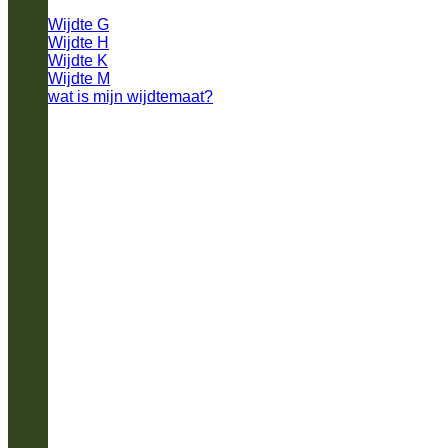
Wijdte G
Wijdte H
Wijdte K
Wijdte M
wat is mijn wijdtemaat?