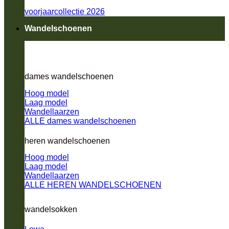
voorjaarcollectie 2026
Wandelschoenen
dames wandelschoenen
Hoog model
Laag model
Wandellaarzen
ALLE dames wandelschoenen
heren wandelschoenen
Hoog model
Laag model
Wandellaarzen
ALLE HEREN WANDELSCHOENEN
wandelsokken