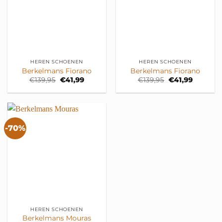
HEREN SCHOENEN
HEREN SCHOENEN
Berkelmans Fiorano
Berkelmans Fiorano
Oorspronkelijke
Huidige
Oorspronkelijk
Huidige
€
139,95
€
41,99
€
139,95
€
41,99
prijs
prijs
prijs
prijs
was:
is:
was:
is:
€139,95.
€41,99.
€139,95.
€41,99.
-70%
HEREN SCHOENEN
Berkelmans Mouras