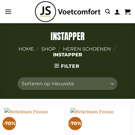
Ga
naar
inhoud
INSTAPPER
HOME
/
SHOP
/
HEREN SCHOENEN
/
INSTAPPER
FILTER
-70%
-70%