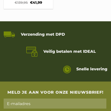
Oorspronkelijke
Huidige
€
139,95
€
41,99
prijs
prijs
was:
is:
€139,95.
€41,99.
Verzending met DPD
Veilig betalen met IDEAL
Snelle levering
MELD JE AAN VOOR ONZE NIEUWSBRIEF!