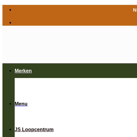
Ga
N
naar
inhoud
Merken
Menu
JS Loopcentrum