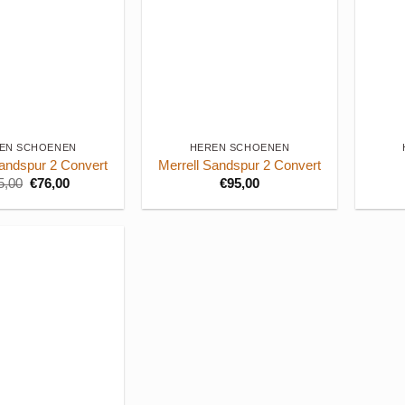
+
+
EN SCHOENEN
HEREN SCHOENEN
Sandspur 2 Convert
Merrell Sandspur 2 Convert
Oorspronkelijke
Huidige
5,00
€
76,00
€
95,00
prijs
prijs
was:
is:
€95,00.
€76,00.