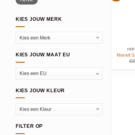
prijs
prijs
KIES JOUW MERK
+
HER
KIES JOUW MAAT EU
Merrell 
€
9
KIES JOUW KLEUR
FILTER OP
+