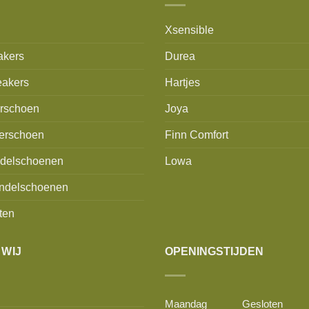
Xsensible
akers
Durea
akers
Hartjes
erschoen
Joya
erschoen
Finn Comfort
delschoenen
Lowa
ndelschoenen
ten
 WIJ
OPENINGSTIJDEN
Maandag
Gesloten