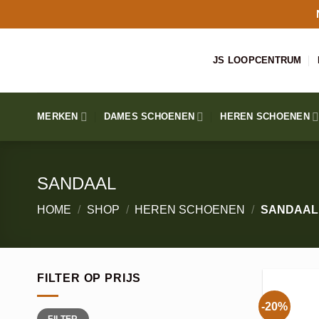
Ga
naar
inhoud
JS LOOPCENTRUM
MERKEN
DAMES SCHOENEN
HEREN SCHOENEN
SANDAAL
HOME
/
SHOP
/
HEREN SCHOENEN
/
SANDAAL
FILTER OP PRIJS
-20%
Min.
Max.
FILTER