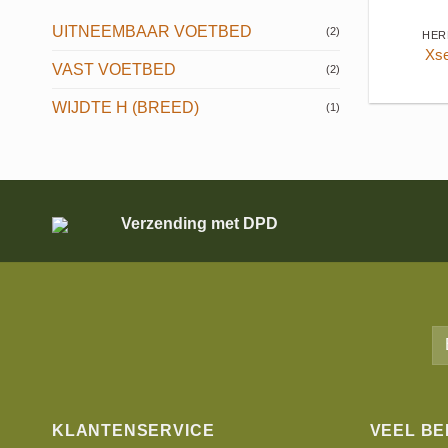
UITNEEMBAAR VOETBED
(2)
HER
Xse
VAST VOETBED
(2)
WIJDTE H (BREED)
(1)
Verzending met DPD
KLANTENSERVICE
VEEL B