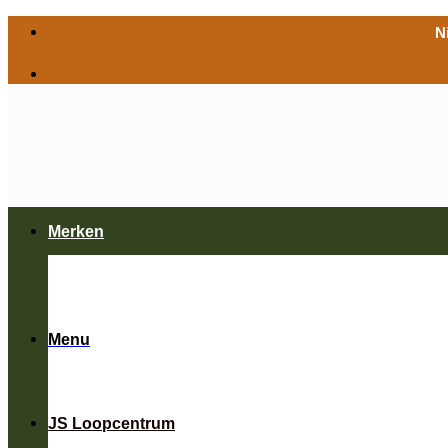
Ga
N
naar
inhoud
Merken
Menu
JS Loopcentrum