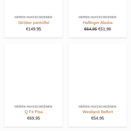
HEREN HUISSCHOENEN
HEREN HUISSCHOENEN
Ströber pantoffel
Haflinger Alaska
Oorspronkelijke
Huidige
€
149,95
€
64,95
€
51,96
prijs
prijs
was:
is:
€64,95.
€51,96.
HEREN HUISSCHOENEN
HEREN HUISSCHOENEN
Q Fit Pisa
Westland Belfort
€
69,95
€
54,95