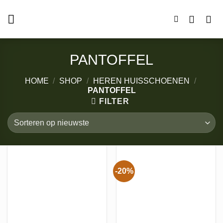
Ga
naar
inhoud
PANTOFFEL
HOME
/
SHOP
/
HEREN HUISSCHOENEN
/
PANTOFFEL
FILTER
-20%