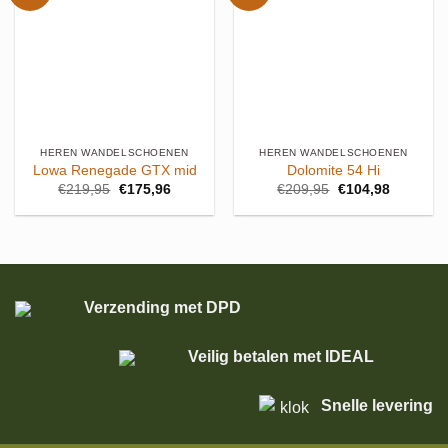
HEREN WANDELSCHOENEN
HEREN WANDELSCHOENEN
Lowa Renegade GTX mid
Dolomite 54 Hi
Oorspronkelijke
Huidige
Oorspronkelijke
Huidige
€
219,95
€
175,96
€
209,95
€
104,98
prijs
prijs
prijs
prijs
was:
is:
was:
is:
€219,95.
€175,96.
€209,95.
€104,98.
Verzending met DPD
Veilig betalen met IDEAL
Snelle levering