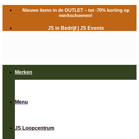
Ga
Nieuwe items in de
OUTLET
– tot -70% korting op
naar
merkschoenen!
inhoud
JS in Bedrijf
|
JS Events
Merken
Menu
JS Loopcentrum