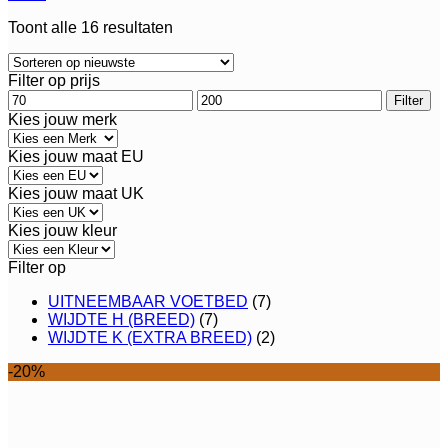
Gesorteerd
Toont alle 16 resultaten
op
nieuwste
Filter op prijs
Min.
Max.
Filter
prijs
prijs
Kies jouw merk
Kies jouw maat EU
Kies jouw maat UK
Kies jouw kleur
Filter op
UITNEEMBAAR VOETBED
(7)
WIJDTE H (BREED)
(7)
WIJDTE K (EXTRA BREED)
(2)
-20%