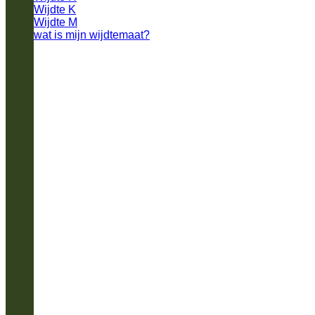
Wijdte K
Wijdte M
wat is mijn wijdtemaat?