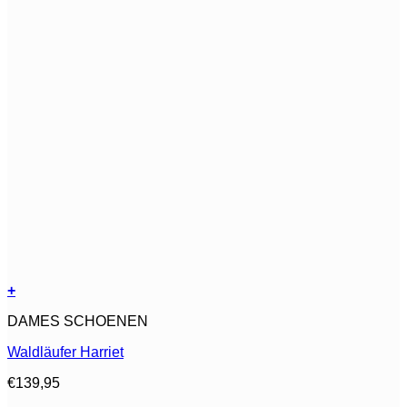
+
Dit
DAMES SCHOENEN
product
heeft
Waldläufer Harriet
meerdere
variaties.
€
139,95
Deze
optie