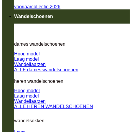
voorjaarcollectie 2026
Wandelschoenen
dames wandelschoenen
Hoog model
Laag model
Wandellaarzen
ALLE dames wandelschoenen
heren wandelschoenen
Hoog model
Laag model
Wandellaarzen
ALLE HEREN WANDELSCHOENEN
wandelsokken