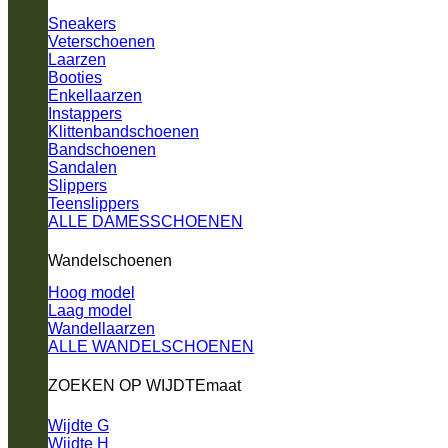
Sneakers
Veterschoenen
Laarzen
Booties
Enkellaarzen
Instappers
Klittenbandschoenen
Bandschoenen
Sandalen
Slippers
Teenslippers
ALLE DAMESSCHOENEN
Wandelschoenen
Hoog model
Laag model
Wandellaarzen
ALLE WANDELSCHOENEN
ZOEKEN OP WIJDTEmaat
Wijdte G
Wijdte H