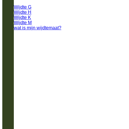
Wijdte G
Wijdte H
Wijdte K
Wijdte M
wat is mijn wijdtemaat?