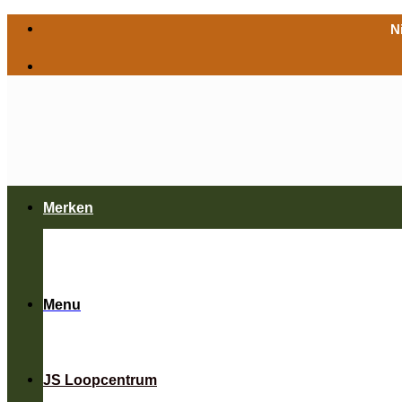
Ga
N
naar
inhoud
Merken
Menu
JS Loopcentrum