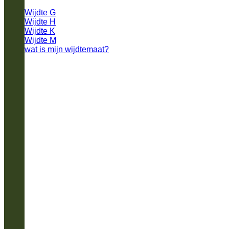
Wijdte G
Wijdte H
Wijdte K
Wijdte M
wat is mijn wijdtemaat?