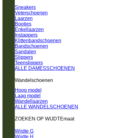
Sneakers
Veterschoenen
Laarzen
Booties
Enkellaarzen
Instappers
Klittenbandschoenen
Bandschoenen
Sandalen
Slippers
Teenslippers
ALLE DAMESSCHOENEN
Wandelschoenen
Hoog model
Laag model
Wandellaarzen
ALLE WANDELSCHOENEN
ZOEKEN OP WIJDTEmaat
Wijdte G
Wijdte H