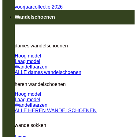
voorjaarcollectie 2026
Wandelschoenen
dames wandelschoenen
Hoog model
Laag model
Wandellaarzen
ALLE dames wandelschoenen
heren wandelschoenen
Hoog model
Laag model
Wandellaarzen
ALLE HEREN WANDELSCHOENEN
wandelsokken