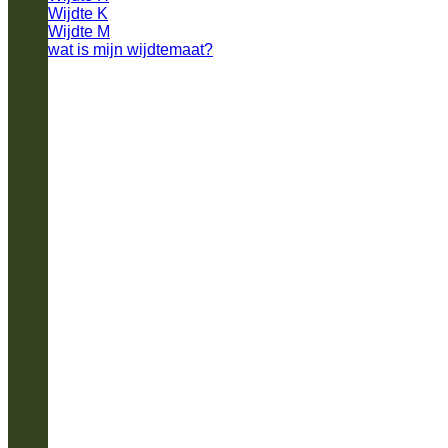
Wijdte K
Wijdte M
wat is mijn wijdtemaat?