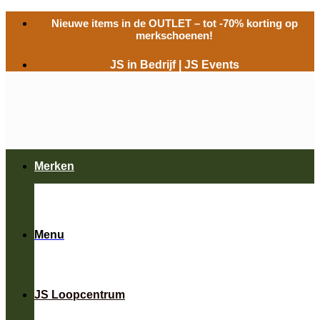
Ga
Nieuwe items in de
OUTLET
– tot -70% korting op
naar
merkschoenen!
inhoud
JS in Bedrijf
|
JS Events
Merken
Menu
JS Loopcentrum