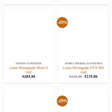
-20%
HEREN SCHOENEN
DAMES WANDELSCHOENEN
Lowa Renegade Work II
Lowa Renegade GTX WS
mid
mid
Oorspronkelijke
Huidige
€
284,95
€
219,95
€
175,96
prijs
prijs
was:
is:
€219,95.
€175,96.
-20%