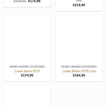
mid
Oorspronkelijke
Huidige
€
219,95
€
175,96
prijs
prijs
€
219,95
was:
is:
€219,95.
€175,96.
HEREN WANDELSCHOENEN
DAMES WANDELSCHOENEN
Lowa Innox GTX
Lowa Sirkos GTX Low
€
174,95
€
164,95