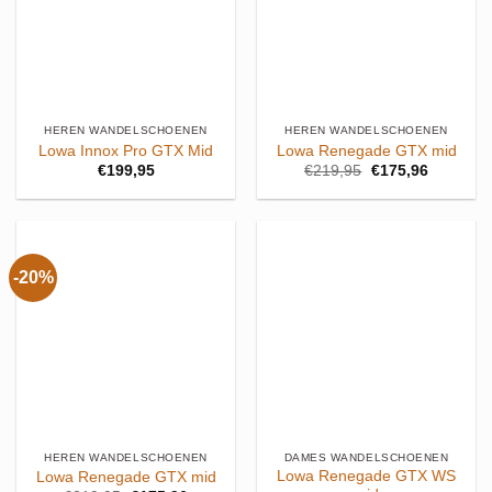
HEREN WANDELSCHOENEN
HEREN WANDELSCHOENEN
Lowa Innox Pro GTX Mid
Lowa Renegade GTX mid
Oorspronkelijke
Huidige
€
199,95
€
219,95
€
175,96
prijs
prijs
was:
is:
€219,95.
€175,96.
-20%
HEREN WANDELSCHOENEN
DAMES WANDELSCHOENEN
Lowa Renegade GTX WS
Lowa Renegade GTX mid