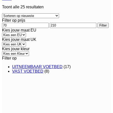
Gesorteerd
Toont alle 25 resultaten
op
nieuwste
Filter op prijs
Min.
Max.
Filter
prijs
prijs
Kies jouw maat EU
Kies jouw maat UK
Kies jouw kleur
Filter op
UITNEEMBAAR VOETBED
(17)
VAST VOETBED
(8)