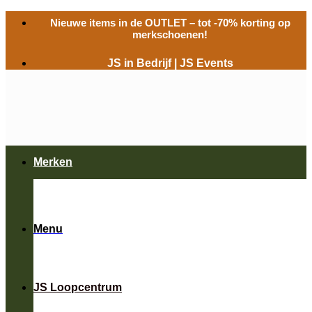
Ga
Nieuwe items in de
OUTLET
– tot -70% korting op
naar
merkschoenen!
inhoud
JS in Bedrijf
|
JS Events
Merken
Menu
JS Loopcentrum