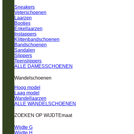
Sneakers
Veterschoenen
Laarzen
Booties
Enkellaarzen
Instappers
Klittenbandschoenen
Bandschoenen
Sandalen
Slippers
Teenslippers
ALLE DAMESSCHOENEN
Wandelschoenen
Hoog model
Laag model
Wandellaarzen
ALLE WANDELSCHOENEN
ZOEKEN OP WIJDTEmaat
Wijdte G
Wijdte H