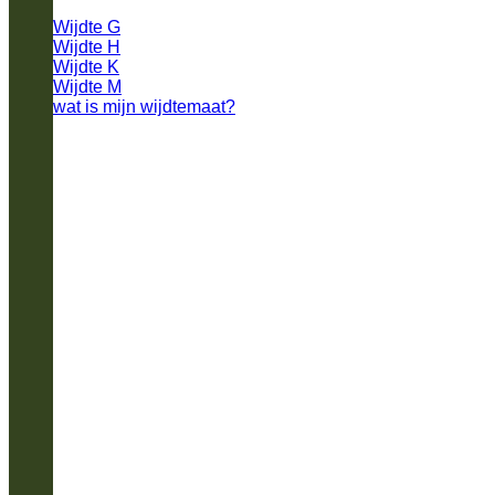
Wijdte G
Wijdte H
Wijdte K
Wijdte M
wat is mijn wijdtemaat?