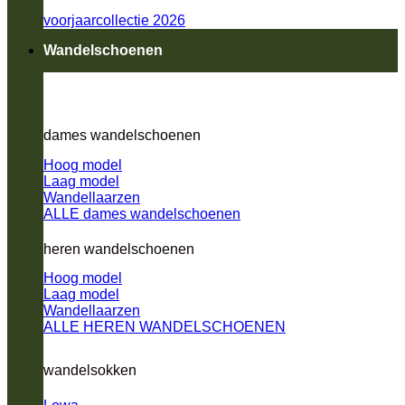
voorjaarcollectie 2026
Wandelschoenen
dames wandelschoenen
Hoog model
Laag model
Wandellaarzen
ALLE dames wandelschoenen
heren wandelschoenen
Hoog model
Laag model
Wandellaarzen
ALLE HEREN WANDELSCHOENEN
wandelsokken