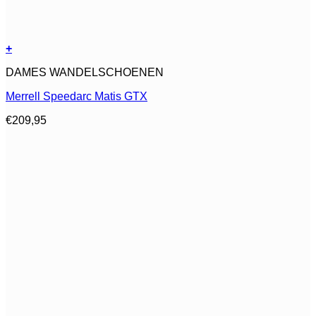
+
Dit
DAMES WANDELSCHOENEN
product
heeft
Merrell Speedarc Matis GTX
meerdere
variaties.
€
209,95
Deze
optie
kan
gekozen
worden
op
de
productpagina