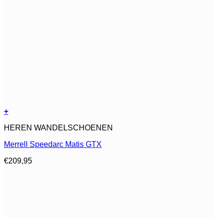
+
Dit
HEREN WANDELSCHOENEN
product
heeft
Merrell Speedarc Matis GTX
meerdere
variaties.
€
209,95
Deze
optie
kan
gekozen
worden
op
de