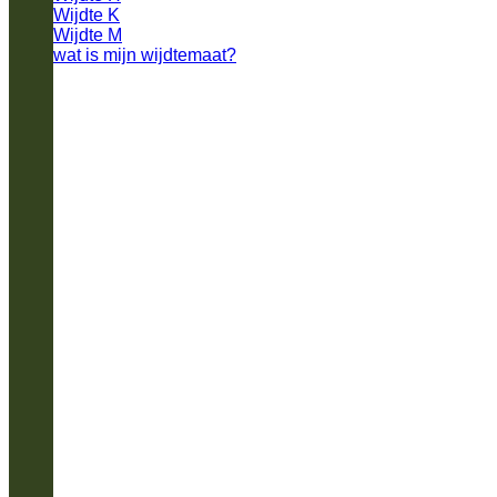
Wijdte K
Wijdte M
wat is mijn wijdtemaat?