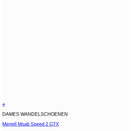
+
Dit
DAMES WANDELSCHOENEN
product
heeft
Merrell Moab Speed 2 GTX
meerdere
variaties.