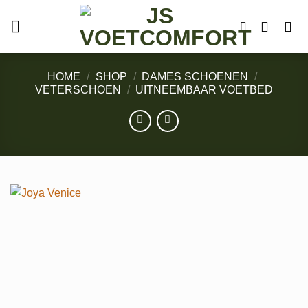
Ga
naar
inhoud
HOME
/
SHOP
/
DAMES SCHOENEN
/
VETERSCHOEN
/
UITNEEMBAAR VOETBED