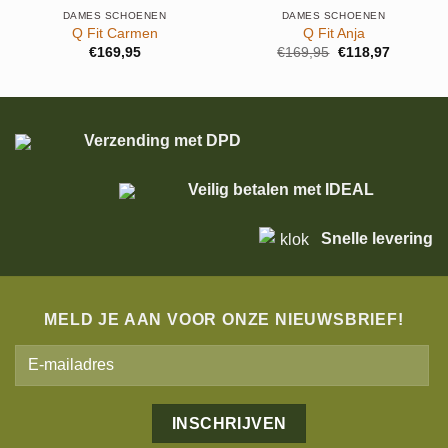
DAMES SCHOENEN
DAMES SCHOENEN
Q Fit Carmen
Q Fit Anja
Oorspronkelijke
Huidige
€
169,95
€
169,95
€
118,97
prijs
prijs
was:
is:
€169,95.
€118,97.
Verzending met DPD
Veilig betalen met IDEAL
Snelle levering
MELD JE AAN VOOR ONZE NIEUWSBRIEF!