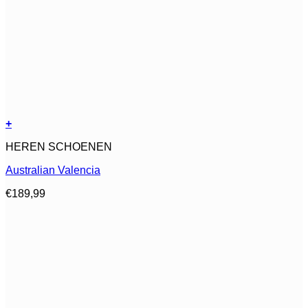
+
Dit
HEREN SCHOENEN
product
heeft
Australian Valencia
meerdere
variaties.
€
189,99
Deze
optie
kan
gekozen
worden
op
de
productpagina