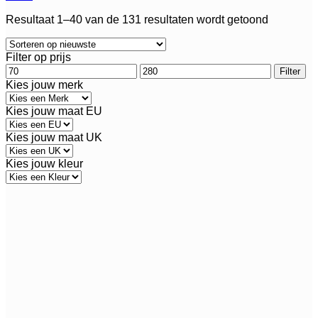
Gesortee
Resultaat 1–40 van de 131 resultaten wordt getoond
op
nieuwste
Filter op prijs
Min.
Max.
Filter
prijs
prijs
Kies jouw merk
Kies jouw maat EU
Kies jouw maat UK
Kies jouw kleur