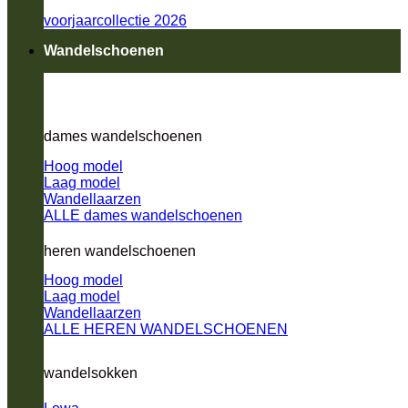
voorjaarcollectie 2026
Wandelschoenen
dames wandelschoenen
Hoog model
Laag model
Wandellaarzen
ALLE dames wandelschoenen
heren wandelschoenen
Hoog model
Laag model
Wandellaarzen
ALLE HEREN WANDELSCHOENEN
wandelsokken