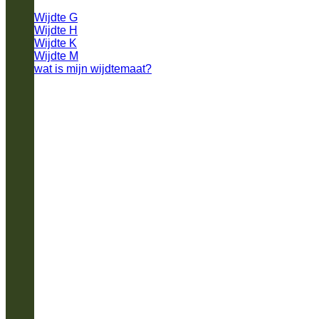
Wijdte G
Wijdte H
Wijdte K
Wijdte M
wat is mijn wijdtemaat?