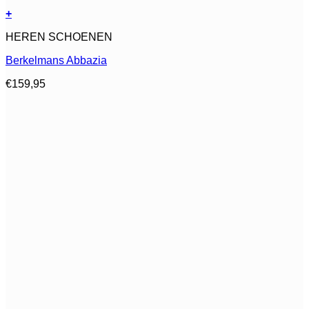
+
Dit
HEREN SCHOENEN
product
heeft
Berkelmans Abbazia
meerdere
variaties.
€
159,95
Deze
optie
kan
gekozen
worden
op
de
productpagina