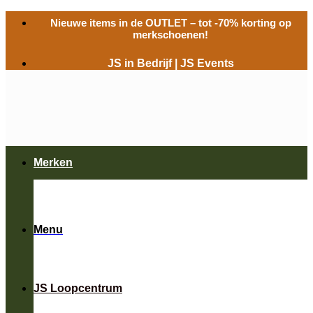
Ga
Nieuwe items in de
OUTLET
– tot -70% korting op
naar
merkschoenen!
inhoud
JS in Bedrijf
|
JS Events
Merken
Menu
JS Loopcentrum