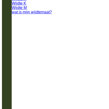
Wijdte K
Wijdte M
wat is mijn wijdtemaat?