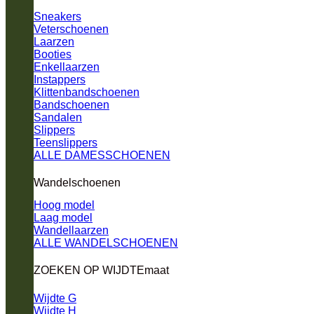
Sneakers
Veterschoenen
Laarzen
Booties
Enkellaarzen
Instappers
Klittenbandschoenen
Bandschoenen
Sandalen
Slippers
Teenslippers
ALLE DAMESSCHOENEN
Wandelschoenen
Hoog model
Laag model
Wandellaarzen
ALLE WANDELSCHOENEN
ZOEKEN OP WIJDTEmaat
Wijdte G
Wijdte H