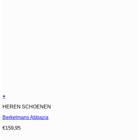
+
Dit
HEREN SCHOENEN
product
heeft
Berkelmans Abbazia
meerdere
variaties.
€
159,95
Deze
optie