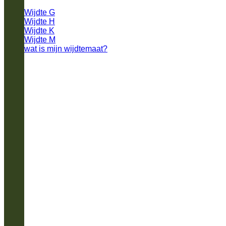
Wijdte G
Wijdte H
Wijdte K
Wijdte M
wat is mijn wijdtemaat?