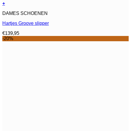
+
Dit
DAMES SCHOENEN
product
heeft
Hartjes Groove slipper
meerdere
variaties.
€
139,95
Deze
-20%
optie
kan
gekozen
worden
op
de
productpagina