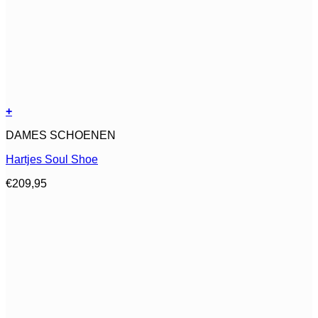
+
Dit
DAMES SCHOENEN
product
heeft
Hartjes Soul Shoe
meerdere
variaties.
€
209,95
Deze
optie
kan
gekozen
worden
op
de
productpagina