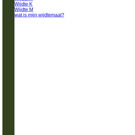
Wijdte K
Wijdte M
wat is mijn wijdtemaat?