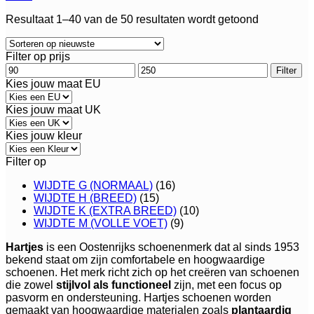
Gesorteerd
Resultaat 1–40 van de 50 resultaten wordt getoond
op
nieuwste
Filter op prijs
Min.
Max.
Filter
prijs
prijs
Kies jouw maat EU
Kies jouw maat UK
Kies jouw kleur
Filter op
WIJDTE G (NORMAAL)
(16)
WIJDTE H (BREED)
(15)
WIJDTE K (EXTRA BREED)
(10)
WIJDTE M (VOLLE VOET)
(9)
Hartjes
is een Oostenrijks schoenenmerk dat al sinds 1953
bekend staat om zijn comfortabele en hoogwaardige
schoenen. Het merk richt zich op het creëren van schoenen
die zowel
stijlvol als functioneel
zijn, met een focus op
pasvorm en ondersteuning. Hartjes schoenen worden
gemaakt van hoogwaardige materialen zoals
plantaardig