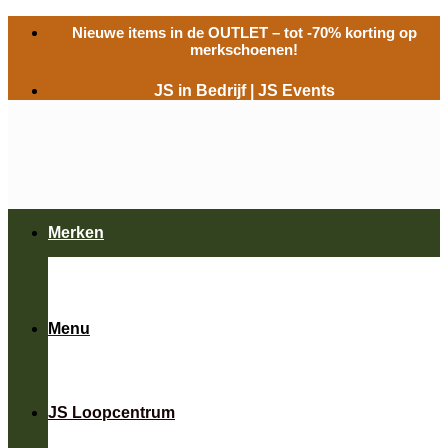
Ga
Nieuwe items in de
OUTLET
– tot -70% korting op
naar
merkschoenen!
inhoud
JS in Bedrijf
|
JS Events
Merken
Menu
JS Loopcentrum