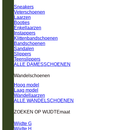
Sneakers
Veterschoenen
Laarzen
Booties
Enkellaarzen
Instappers
Klittenbandschoenen
Bandschoenen
Sandalen
Slippers
Teenslippers
ALLE DAMESSCHOENEN
Wandelschoenen
Hoog model
Laag model
Wandellaarzen
ALLE WANDELSCHOENEN
ZOEKEN OP WIJDTEmaat
Wijdte G
Wijdte H