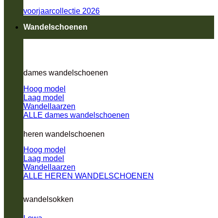
voorjaarcollectie 2026
Wandelschoenen
dames wandelschoenen
Hoog model
Laag model
Wandellaarzen
ALLE dames wandelschoenen
heren wandelschoenen
Hoog model
Laag model
Wandellaarzen
ALLE HEREN WANDELSCHOENEN
wandelsokken