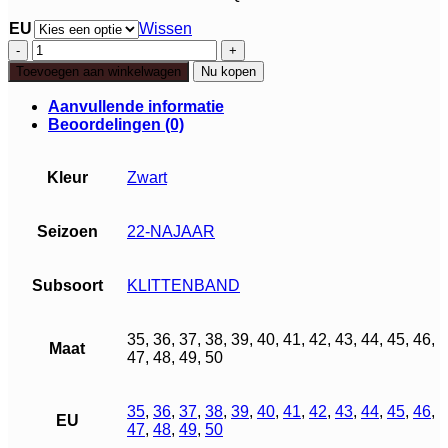
EU
Wissen
Q
Fit
Toevoegen aan winkelwagen
Nu kopen
Geneve
aantal
Aanvullende informatie
Beoordelingen (0)
Kleur
Zwart
Seizoen
22-NAJAAR
Subsoort
KLITTENBAND
35, 36, 37, 38, 39, 40, 41, 42, 43, 44, 45, 46,
Maat
47, 48, 49, 50
35
,
36
,
37
,
38
,
39
,
40
,
41
,
42
,
43
,
44
,
45
,
46
,
EU
47
,
48
,
49
,
50