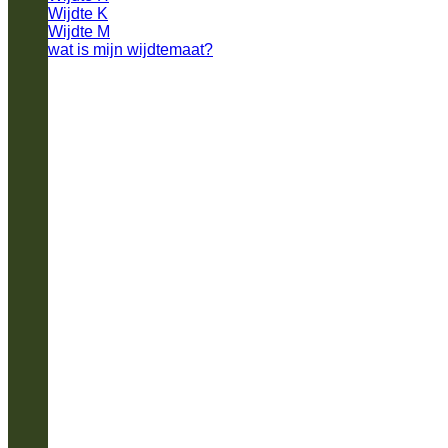
Wijdte K
Wijdte M
wat is mijn wijdtemaat?