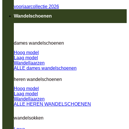
voorjaarcollectie 2026
Wandelschoenen
dames wandelschoenen
Hoog model
Laag model
Wandellaarzen
ALLE dames wandelschoenen
heren wandelschoenen
Hoog model
Laag model
Wandellaarzen
ALLE HEREN WANDELSCHOENEN
wandelsokken