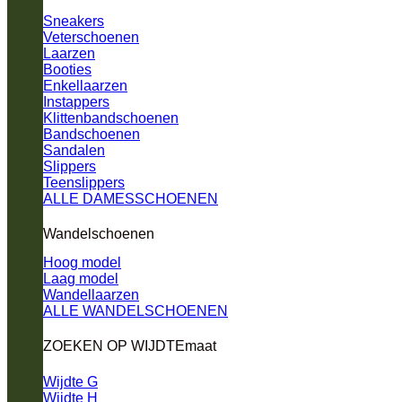
Sneakers
Veterschoenen
Laarzen
Booties
Enkellaarzen
Instappers
Klittenbandschoenen
Bandschoenen
Sandalen
Slippers
Teenslippers
ALLE DAMESSCHOENEN
Wandelschoenen
Hoog model
Laag model
Wandellaarzen
ALLE WANDELSCHOENEN
ZOEKEN OP WIJDTEmaat
Wijdte G
Wijdte H