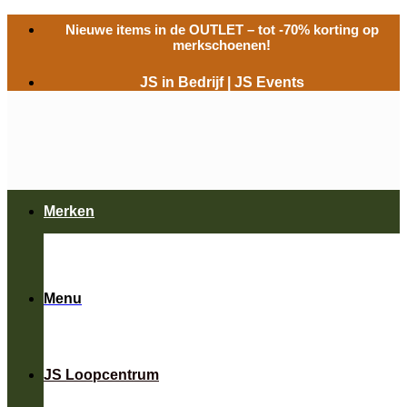
Ga
Nieuwe items in de
OUTLET
– tot -70% korting op
naar
merkschoenen!
inhoud
JS in Bedrijf
|
JS Events
Merken
Menu
JS Loopcentrum