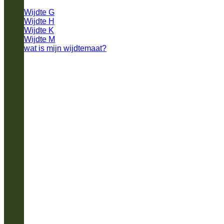
Wijdte G
Wijdte H
Wijdte K
Wijdte M
wat is mijn wijdtemaat?