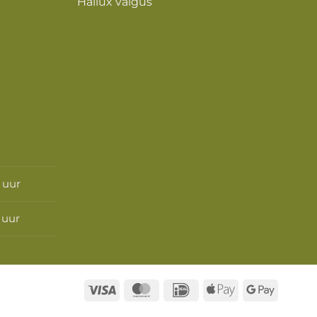
Hallux valgus
0 uur
 uur
Visa
MasterCard
IDeal
Apple
Google
Pay
Pay