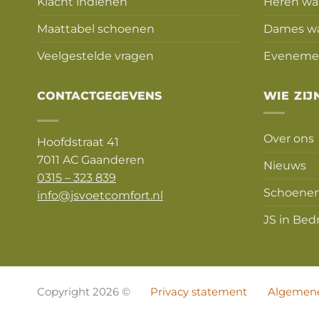
Klacht indienen
Heren wa
Maattabel schoenen
Dames w
Veelgestelde vragen
Eveneme
CONTACTGEGEVENS
WIE ZIJ
Over ons
Hoofdstraat 41
7011 AC Gaanderen
Nieuws
0315 – 323 839
Schoenen
info@jsvoetcomfort.nl
JS in Bedr
Copyright 2026 ©
Privacy statement
Algemene