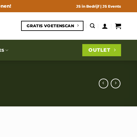
enen!
JS in Bedrijf
|
JS Events
GRATIS VOETENSCAN
OUTLET
ES