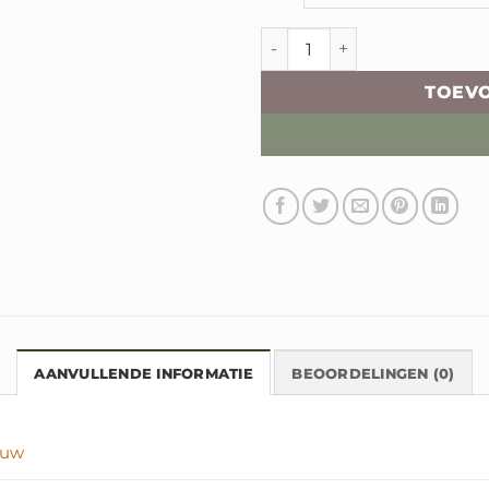
Promed Sanicabrio aantal
TOEV
AANVULLENDE INFORMATIE
BEOORDELINGEN (0)
auw