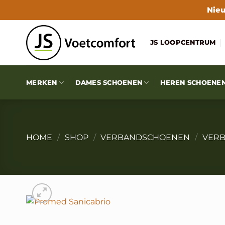
Ga
Nieu
naar
inhoud
JS LOOPCENTRUM
MERKEN
DAMES SCHOENEN
HEREN SCHOENE
HOME
/
SHOP
/
VERBANDSCHOENEN
/
VER