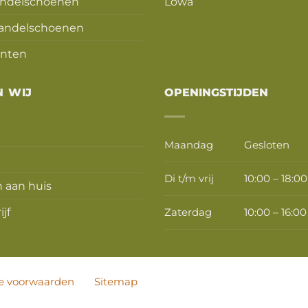
ndelschoenen
Lowa
andelschoenen
nten
N WIJ
OPENINGSTIJDEN
Maandag
Gesloten
Di t/m vrij
10:00 – 18:0
 aan huis
ijf
Zaterdag
10:00 – 16:00
 voorwaarden
Sitemap