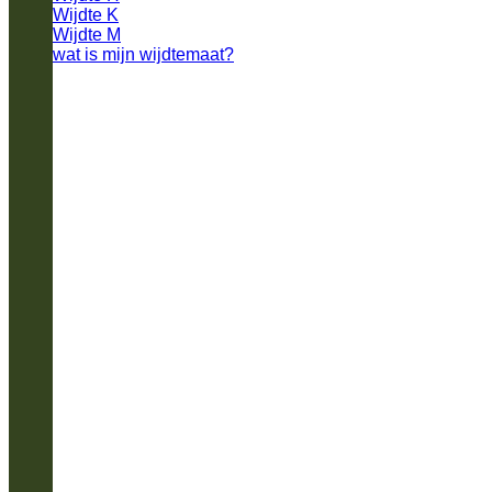
Wijdte K
Wijdte M
wat is mijn wijdtemaat?