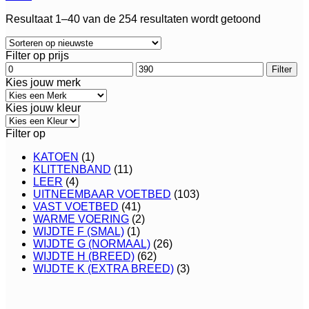
Gesortee
Resultaat 1–40 van de 254 resultaten wordt getoond
op
nieuwste
Filter op prijs
Min.
Max.
Filter
prijs
prijs
Kies jouw merk
Kies jouw kleur
Filter op
KATOEN
(1)
KLITTENBAND
(11)
LEER
(4)
UITNEEMBAAR VOETBED
(103)
VAST VOETBED
(41)
WARME VOERING
(2)
WIJDTE F (SMAL)
(1)
WIJDTE G (NORMAAL)
(26)
WIJDTE H (BREED)
(62)
WIJDTE K (EXTRA BREED)
(3)