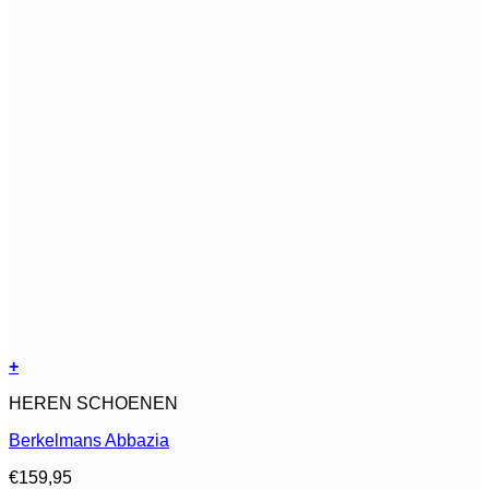
+
Dit
HEREN SCHOENEN
product
heeft
Berkelmans Abbazia
meerdere
variaties.
€
159,95
Deze