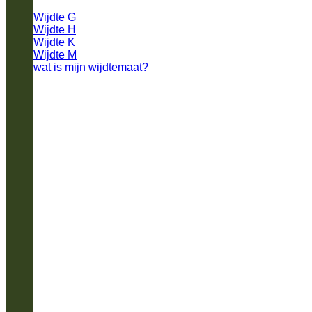
Wijdte G
Wijdte H
Wijdte K
Wijdte M
wat is mijn wijdtemaat?