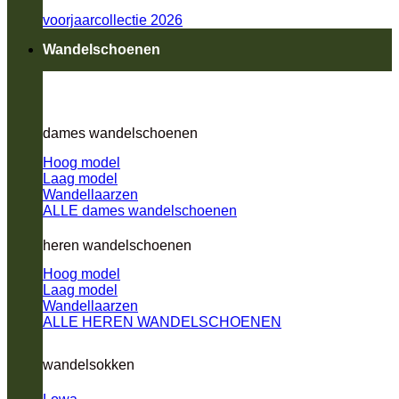
voorjaarcollectie 2026
Wandelschoenen
dames wandelschoenen
Hoog model
Laag model
Wandellaarzen
ALLE dames wandelschoenen
heren wandelschoenen
Hoog model
Laag model
Wandellaarzen
ALLE HEREN WANDELSCHOENEN
wandelsokken