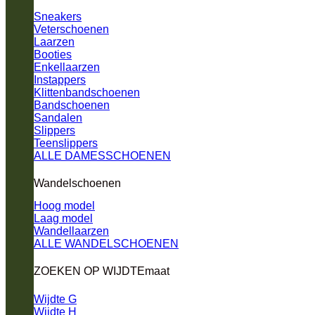
Sneakers
Veterschoenen
Laarzen
Booties
Enkellaarzen
Instappers
Klittenbandschoenen
Bandschoenen
Sandalen
Slippers
Teenslippers
ALLE DAMESSCHOENEN
Wandelschoenen
Hoog model
Laag model
Wandellaarzen
ALLE WANDELSCHOENEN
ZOEKEN OP WIJDTEmaat
Wijdte G
Wijdte H