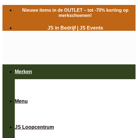
Ga
Nieuwe items in de
OUTLET
– tot -70% korting op
naar
merkschoenen!
inhoud
JS in Bedrijf
|
JS Events
Merken
Menu
JS Loopcentrum