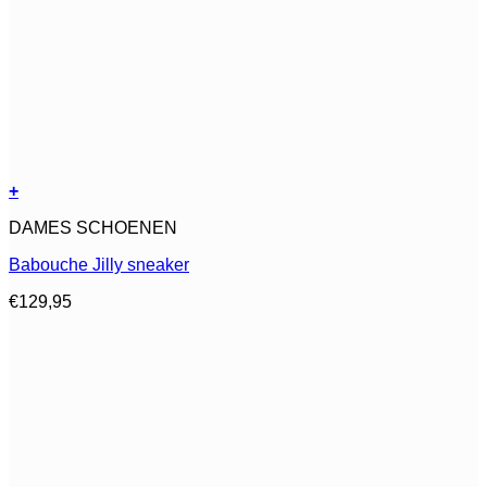
+
Dit
DAMES SCHOENEN
product
heeft
Babouche Jilly sneaker
meerdere
variaties.
€
129,95
Deze
optie
kan
gekozen
worden
op
de
productpagina