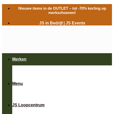
Ga
Nieuwe items in de
OUTLET
– tot -70% korting op
naar
merkschoenen!
inhoud
JS in Bedrijf
|
JS Events
Merken
Menu
JS Loopcentrum