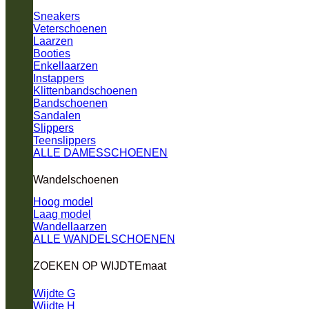
Sneakers
Veterschoenen
Laarzen
Booties
Enkellaarzen
Instappers
Klittenbandschoenen
Bandschoenen
Sandalen
Slippers
Teenslippers
ALLE DAMESSCHOENEN
Wandelschoenen
Hoog model
Laag model
Wandellaarzen
ALLE WANDELSCHOENEN
ZOEKEN OP WIJDTEmaat
Wijdte G
Wijdte H