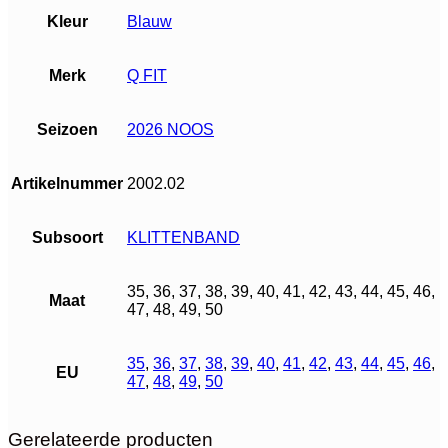
Kleur
Blauw
Merk
Q FIT
Seizoen
2026 NOOS
Artikelnummer
2002.02
Subsoort
KLITTENBAND
35, 36, 37, 38, 39, 40, 41, 42, 43, 44, 45, 46,
Maat
47, 48, 49, 50
35
,
36
,
37
,
38
,
39
,
40
,
41
,
42
,
43
,
44
,
45
,
46
,
EU
47
,
48
,
49
,
50
Gerelateerde producten