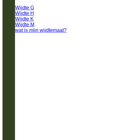
Wijdte G
Wijdte H
Wijdte K
Wijdte M
wat is mijn wijdtemaat?