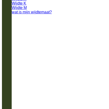
Wijdte K
Wijdte M
wat is mijn wijdtemaat?