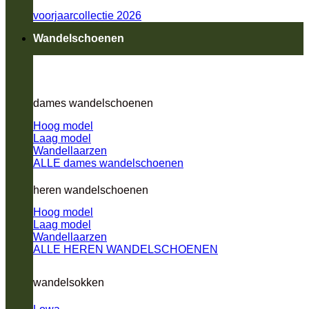
voorjaarcollectie 2026
Wandelschoenen
dames wandelschoenen
Hoog model
Laag model
Wandellaarzen
ALLE dames wandelschoenen
heren wandelschoenen
Hoog model
Laag model
Wandellaarzen
ALLE HEREN WANDELSCHOENEN
wandelsokken