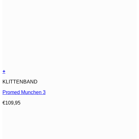
+
Dit
KLITTENBAND
product
heeft
Promed Munchen 3
meerdere
variaties.
€
109,95
Deze
optie
kan
gekozen
worden
op
de