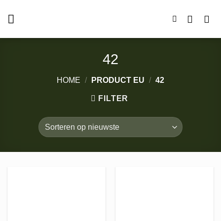
Ga
naar
inhoud
42
HOME
/
PRODUCT EU
/
42
FILTER