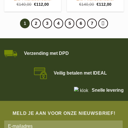
Oorspronkelijke
Huidige
Oorspronkelijke
Huidige
€
140,00
€
112,00
€
140,00
€
112,00
prijs
prijs
prijs
prijs
was:
is:
was:
is:
€140,00.
€112,00.
€140,00.
€112,00.
1
2
3
4
5
6
7
Verzending met DPD
Veilig betalen met IDEAL
Snelle levering
MELD JE AAN VOOR ONZE NIEUWSBRIEF!