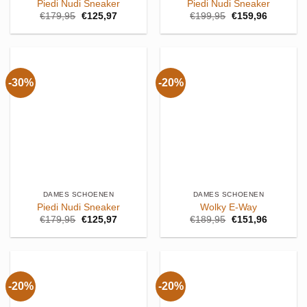
Piedi Nudi Sneaker
Piedi Nudi Sneaker
Oorspronkelijke
Huidige
Oorspronkelijke
Huidige
€
179,95
€
125,97
€
199,95
€
159,96
prijs
prijs
prijs
prijs
was:
is:
was:
is:
€179,95.
€125,97.
€199,95.
€159,96.
-30%
-20%
DAMES SCHOENEN
DAMES SCHOENEN
Piedi Nudi Sneaker
Wolky E-Way
Oorspronkelijke
Huidige
Oorspronkelijke
Huidige
€
179,95
€
125,97
€
189,95
€
151,96
prijs
prijs
prijs
prijs
was:
is:
was:
is:
€179,95.
€125,97.
€189,95.
€151,96.
-20%
-20%