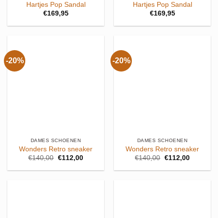
Hartjes Pop Sandal
Hartjes Pop Sandal
€
169,95
€
169,95
-20%
-20%
DAMES SCHOENEN
DAMES SCHOENEN
Wonders Retro sneaker
Wonders Retro sneaker
Oorspronkelijke
Huidige
Oorspronkelijke
Huidige
€
140,00
€
112,00
€
140,00
€
112,00
prijs
prijs
prijs
prijs
was:
is:
was:
is:
€140,00.
€112,00.
€140,00.
€112,00.