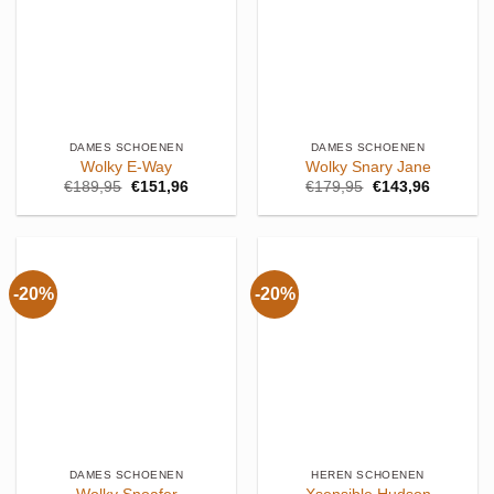
DAMES SCHOENEN
DAMES SCHOENEN
Wolky E-Way
Wolky Snary Jane
Oorspronkelijke
Huidige
Oorspronkelijke
Huidige
€
189,95
€
151,96
€
179,95
€
143,96
prijs
prijs
prijs
prijs
was:
is:
was:
is:
€189,95.
€151,96.
€179,95.
€143,96.
-20%
-20%
DAMES SCHOENEN
HEREN SCHOENEN