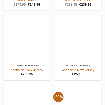
Wolky Snoafer
Xsensible Hudson
Oorspronkelijke
Huidige
Oorspronkelijke
Huidige
€
179,95
€
143,96
€
299,95
€
239,96
prijs
prijs
prijs
prijs
was:
is:
was:
is:
€179,95.
€143,96.
€299,95.
€239,96.
DAMES SCHOENEN
DAMES SCHOENEN
Xsensible New Jersey
Xsensible New Jersey
€
259,95
€
259,95
-20%