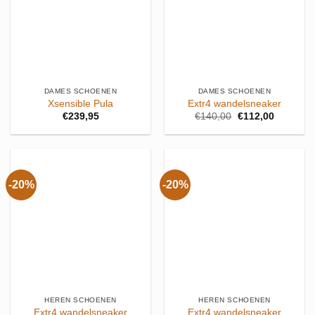
DAMES SCHOENEN
DAMES SCHOENEN
Xsensible Pula
Extr4 wandelsneaker
Oorspronkelijke
Huidige
€
239,95
€
140,00
€
112,00
prijs
prijs
was:
is:
€140,00.
€112,00.
-20%
-20%
HEREN SCHOENEN
HEREN SCHOENEN
Extr4 wandelsneaker
Extr4 wandelsneaker