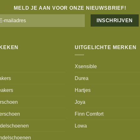
MELD JE AAN VOOR ONZE NIEUWSBRIEF!
Alternative:
EKEKEN
UITGELICHTE MERKEN
Xsensible
akers
Durea
akers
Hartjes
erschoen
Joya
erschoen
Finn Comfort
delschoenen
Lowa
ndelschoenen