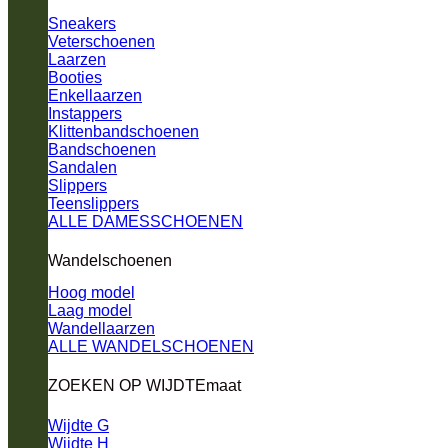
Sneakers
Veterschoenen
Laarzen
Booties
Enkellaarzen
Instappers
Klittenbandschoenen
Bandschoenen
Sandalen
Slippers
Teenslippers
ALLE DAMESSCHOENEN
Wandelschoenen
Hoog model
Laag model
Wandellaarzen
ALLE WANDELSCHOENEN
ZOEKEN OP WIJDTEmaat
Wijdte G
Wijdte H