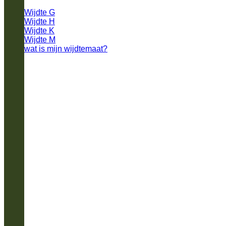
Wijdte G
Wijdte H
Wijdte K
Wijdte M
wat is mijn wijdtemaat?