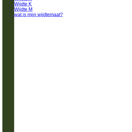
Wijdte K
Wijdte M
wat is mijn wijdtemaat?