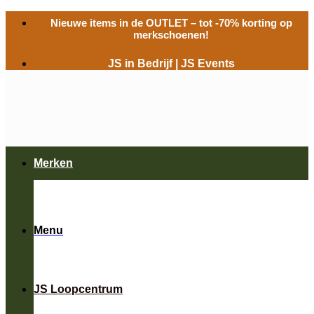
Ga
Nieuwe items in de
OUTLET
– tot -70% korting op
naar
merkschoenen!
inhoud
JS in Bedrijf
|
JS Events
Merken
Menu
JS Loopcentrum