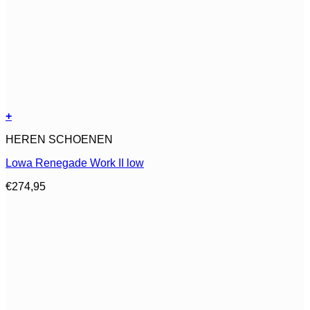
+
Dit
HEREN SCHOENEN
product
heeft
Lowa Renegade Work II low
meerdere
variaties.
€
274,95
Deze
optie
kan
gekozen
worden
op
de
productpagina