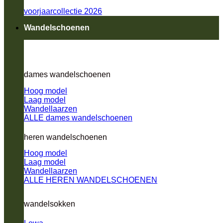
voorjaarcollectie 2026
Wandelschoenen
dames wandelschoenen
Hoog model
Laag model
Wandellaarzen
ALLE dames wandelschoenen
heren wandelschoenen
Hoog model
Laag model
Wandellaarzen
ALLE HEREN WANDELSCHOENEN
wandelsokken