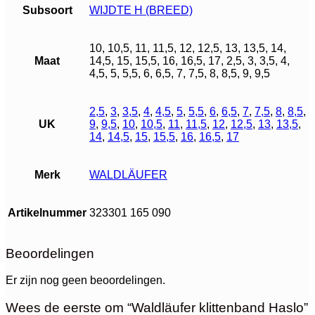
Subsoort
WIJDTE H (BREED)
10, 10,5, 11, 11,5, 12, 12,5, 13, 13,5, 14,
Maat
14,5, 15, 15,5, 16, 16,5, 17, 2,5, 3, 3,5, 4,
4,5, 5, 5,5, 6, 6,5, 7, 7,5, 8, 8,5, 9, 9,5
2,5
,
3
,
3,5
,
4
,
4,5
,
5
,
5,5
,
6
,
6,5
,
7
,
7,5
,
8
,
8,5
,
UK
9
,
9,5
,
10
,
10,5
,
11
,
11,5
,
12
,
12,5
,
13
,
13,5
,
14
,
14,5
,
15
,
15,5
,
16
,
16,5
,
17
Merk
WALDLÄUFER
Artikelnummer
323301 165 090
Beoordelingen
Er zijn nog geen beoordelingen.
Wees de eerste om “Waldläufer klittenband Haslo”