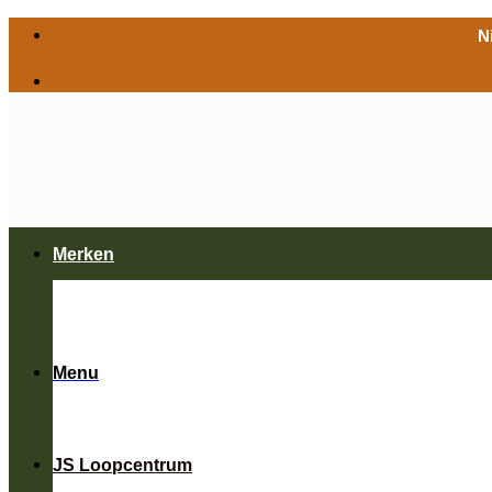
Ga
N
naar
inhoud
Merken
Menu
JS Loopcentrum