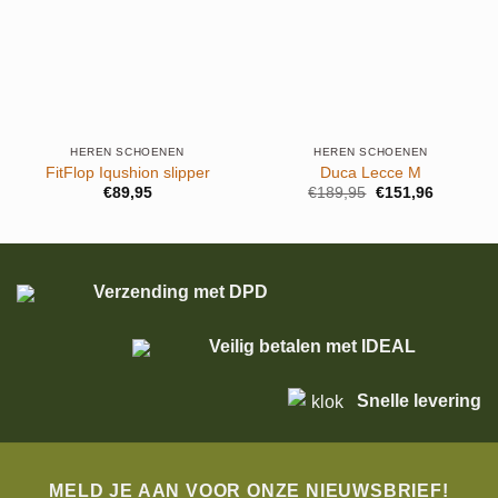
HEREN SCHOENEN
HEREN SCHOENEN
FitFlop Iqushion slipper
Duca Lecce M
Oorspronkelijke
Huidige
€
89,95
€
189,95
€
151,96
prijs
prijs
was:
is:
€189,95.
€151,96.
Verzending met DPD
Veilig betalen met IDEAL
Snelle levering
MELD JE AAN VOOR ONZE NIEUWSBRIEF!