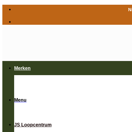
Ga
N
naar
inhoud
Merken
Menu
JS Loopcentrum