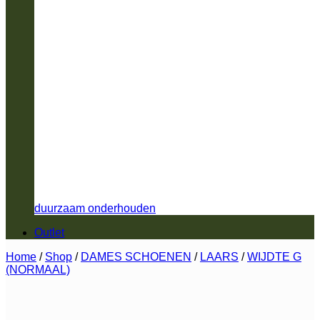
duurzaam onderhouden
Outlet
Home
/
Shop
/
DAMES SCHOENEN
/
LAARS
/
WIJDTE G
(NORMAAL)