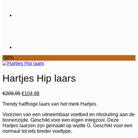
-50%
Hartjes Hip laars
Oorspronkelijke
Huidige
€
209,95
€
104,98
prijs
prijs
Trendy halfhoge laars van het merk Hartjes.
was:
is:
€209,95.
€104,98.
Voorzien van een uitneembaar voetbed en ritssluiting aan de
binnenzijde. Geschikt voor een eigen inlegzool. Deze
Hartjes laarzen zijn gemaakt op wijdte G. Geschikt voor een
normaal tot iets breder voettype.