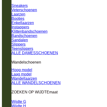
Sneakers
Veterschoenen
Laarzen
Booties
Enkellaarzen
Instappers
Klittenbandschoenen
Bandschoenen
Sandalen
Slippers
Teenslippers
ALLE DAMESSCHOENEN
Wandelschoenen
Hoog model
Laag model
Wandellaarzen
ALLE WANDELSCHOENEN
ZOEKEN OP WIJDTEmaat
Wijdte G
Wijdte H