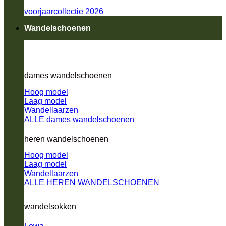
voorjaarcollectie 2026
Wandelschoenen
dames wandelschoenen
Hoog model
Laag model
Wandellaarzen
ALLE dames wandelschoenen
heren wandelschoenen
Hoog model
Laag model
Wandellaarzen
ALLE HEREN WANDELSCHOENEN
wandelsokken