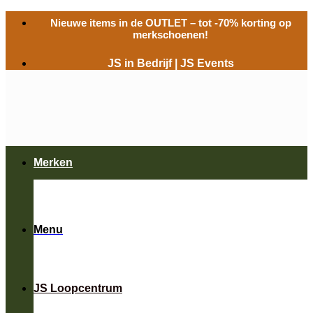
Ga
Nieuwe items in de
OUTLET
– tot -70% korting op
naar
merkschoenen!
inhoud
JS in Bedrijf
|
JS Events
Merken
Menu
JS Loopcentrum