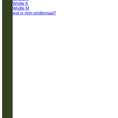
Wijdte K
Wijdte M
wat is mijn wijdtemaat?