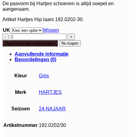
De pasvorm bij Hartjes schoenen is altijd soepel en
aangenaam.
Artikel Hartjes Hip laars 192.0202-30.
UK
Wissen
Hartjes
Hip
Toevoegen aan winkelwagen
Nu kopen
laars
aantal
Aanvullende informatie
Beoordelingen (0)
Kleur
Grijs
Merk
HARTJES
Seizoen
24-NAJAAR
Artikelnummer
192.0202/30