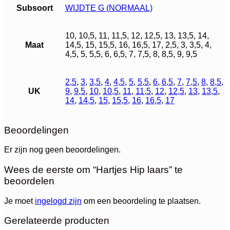
Subsoort
WIJDTE G (NORMAAL)
10, 10,5, 11, 11,5, 12, 12,5, 13, 13,5, 14,
Maat
14,5, 15, 15,5, 16, 16,5, 17, 2,5, 3, 3,5, 4,
4,5, 5, 5,5, 6, 6,5, 7, 7,5, 8, 8,5, 9, 9,5
2,5
,
3
,
3,5
,
4
,
4,5
,
5
,
5,5
,
6
,
6,5
,
7
,
7,5
,
8
,
8,5
,
UK
9
,
9,5
,
10
,
10,5
,
11
,
11,5
,
12
,
12,5
,
13
,
13,5
,
14
,
14,5
,
15
,
15,5
,
16
,
16,5
,
17
Beoordelingen
Er zijn nog geen beoordelingen.
Wees de eerste om “Hartjes Hip laars” te
beoordelen
Je moet
ingelogd zijn
om een beoordeling te plaatsen.
Gerelateerde producten