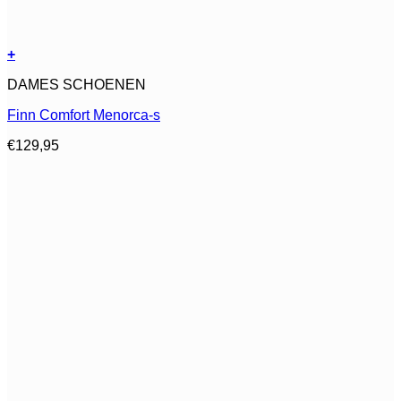
+
Dit
DAMES SCHOENEN
product
heeft
Finn Comfort Menorca-s
meerdere
variaties.
€
129,95
Deze
optie
kan
gekozen
worden
op
de
productpagina