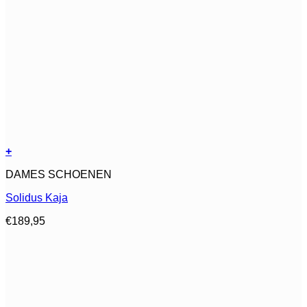
+
Dit
DAMES SCHOENEN
product
heeft
Solidus Kaja
meerdere
variaties.
€
189,95
Deze
optie
kan
gekozen
worden
op
de