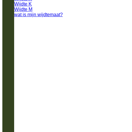
Wijdte K
Wijdte M
wat is mijn wijdtemaat?