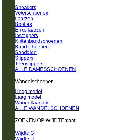
Sneakers
Veterschoenen
Laarzen
Booties
Enkellaarzen
Instappers
Klittenbandschoenen
Bandschoenen
Sandalen
Slippers
Teenslippers
ALLE DAMESSCHOENEN
Wandelschoenen
Hoog model
Laag model
Wandellaarzen
ALLE WANDELSCHOENEN
ZOEKEN OP WIJDTEmaat
Wijdte G
Wijdte H