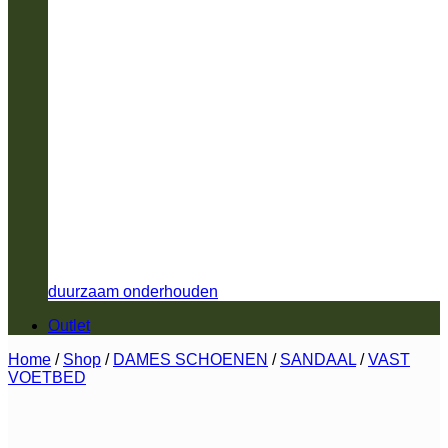
duurzaam onderhouden
Outlet
Home
/
Shop
/
DAMES SCHOENEN
/
SANDAAL
/
VAST
VOETBED