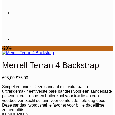
-20%
Merrell Terran 4 Backstrap
Oorspronkelijke
Huidige
€
95,00
€
76,00
prijs
prijs
Simpel en uniek. Deze sandaal met extra aan- en
was:
is:
uittrekgemak heeft verstelbare bandjes voor een aangepaste
€95,00.
€76,00.
pasvorm, een rubberen buitenzool voor tractie en een
voetbed van zacht schuim voor comfort de hele dag door.
Deze sandaal wordt snel je favoriet voor bij je dagelijkse
zomeroutfits.
KENMERKEN