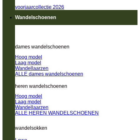
voorjaarcollectie 2026
Wandelschoenen
dames wandelschoenen
Hoog model
Laag model
Wandellaarzen
ALLE dames wandelschoenen
heren wandelschoenen
Hoog model
Laag model
Wandellaarzen
ALLE HEREN WANDELSCHOENEN
wandelsokken