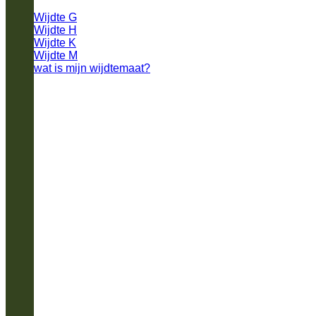
Wijdte G
Wijdte H
Wijdte K
Wijdte M
wat is mijn wijdtemaat?