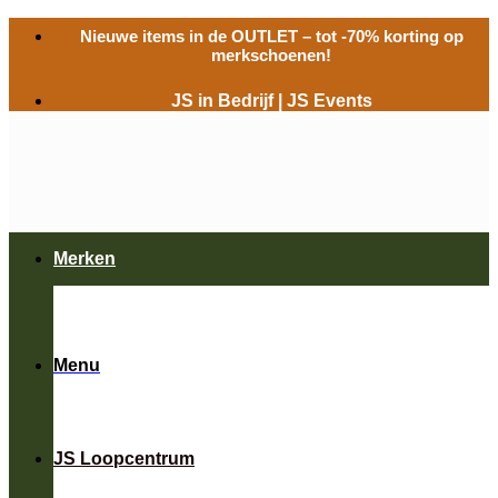
Ga
Nieuwe items in de
OUTLET
– tot -70% korting op
naar
merkschoenen!
inhoud
JS in Bedrijf
|
JS Events
Merken
Menu
JS Loopcentrum