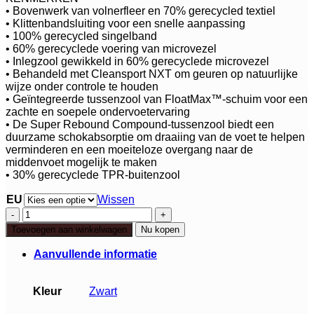
• Bovenwerk van volnerfleer en 70% gerecycled textiel
• Klittenbandsluiting voor een snelle aanpassing
• 100% gerecycled singelband
• 60% gerecyclede voering van microvezel
• Inlegzool gewikkeld in 60% gerecyclede microvezel
• Behandeld met Cleansport NXT om geuren op natuurlijke
wijze onder controle te houden
• Geïntegreerde tussenzool van FloatMax™-schuim voor een
zachte en soepele ondervoetervaring
• De Super Rebound Compound-tussenzool biedt een
duurzame schokabsorptie om draaiing van de voet te helpen
verminderen en een moeiteloze overgang naar de
middenvoet mogelijk te maken
• 30% gerecyclede TPR-buitenzool
EU
Wissen
Merrell
Terran
Toevoegen aan winkelwagen
Nu kopen
4
Backstrap
Aanvullende informatie
aantal
Kleur
Zwart