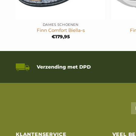
+
+
DAMES SCHOENEN
Finn Comfort Biella-s
Fi
€
179,95
Verzending met DPD
KLANTENSERVICE
VEEL B