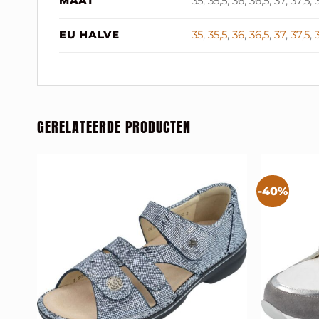
MAAT
35, 35,5, 36, 36,5, 37, 37,5,
EU HALVE
35
,
35,5
,
36
,
36,5
,
37
,
37,5
,
GERELATEERDE PRODUCTEN
-40%