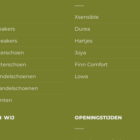
Xsensible
eakers
Durea
eakers
Hartjes
terschoen
Joya
terschoen
Finn Comfort
ndelschoenen
Lowa
andelschoenen
nten
N WIJ
OPENINGSTIJDEN