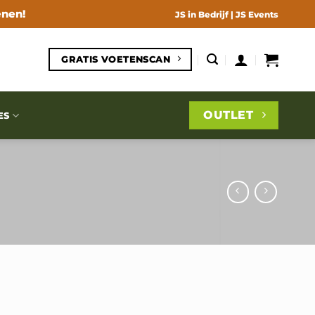
enen!
JS in Bedrijf
|
JS Events
GRATIS VOETENSCAN
OUTLET
ES