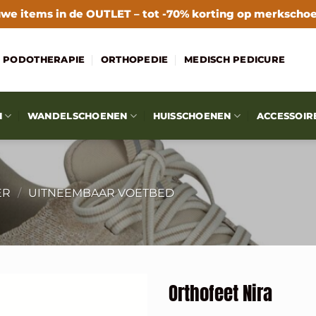
we items in de
OUTLET
– tot -70% korting op merkscho
PODOTHERAPIE
ORTHOPEDIE
MEDISCH PEDICURE
N
WANDELSCHOENEN
HUISSCHOENEN
ACCESSOIR
ER
/
UITNEEMBAAR VOETBED
Orthofeet Nira