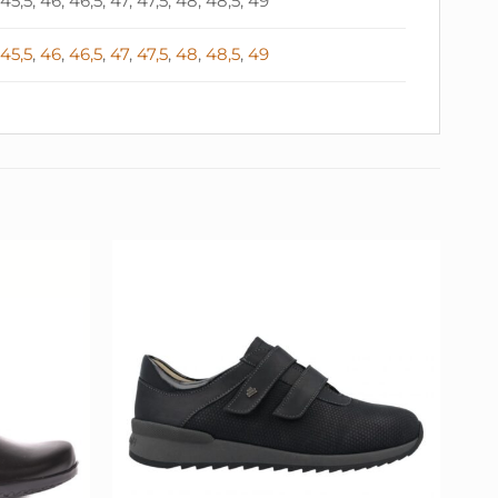
, 45,5, 46, 46,5, 47, 47,5, 48, 48,5, 49
,
45,5
,
46
,
46,5
,
47
,
47,5
,
48
,
48,5
,
49