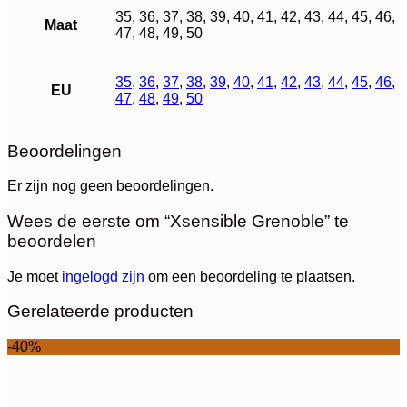
35, 36, 37, 38, 39, 40, 41, 42, 43, 44, 45, 46,
Maat
47, 48, 49, 50
35
,
36
,
37
,
38
,
39
,
40
,
41
,
42
,
43
,
44
,
45
,
46
,
EU
47
,
48
,
49
,
50
Beoordelingen
Er zijn nog geen beoordelingen.
Wees de eerste om “Xsensible Grenoble” te
beoordelen
Je moet
ingelogd zijn
om een beoordeling te plaatsen.
Gerelateerde producten
-40%