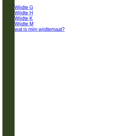
Wijdte G
Wijdte H
Wijdte K
Wijdte M
wat is mijn wijdtemaat?