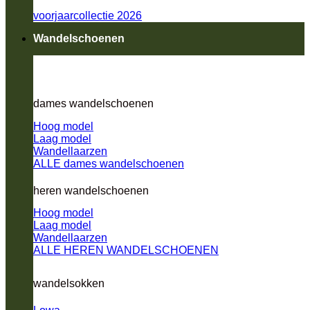
voorjaarcollectie 2026
Wandelschoenen
dames wandelschoenen
Hoog model
Laag model
Wandellaarzen
ALLE dames wandelschoenen
heren wandelschoenen
Hoog model
Laag model
Wandellaarzen
ALLE HEREN WANDELSCHOENEN
wandelsokken