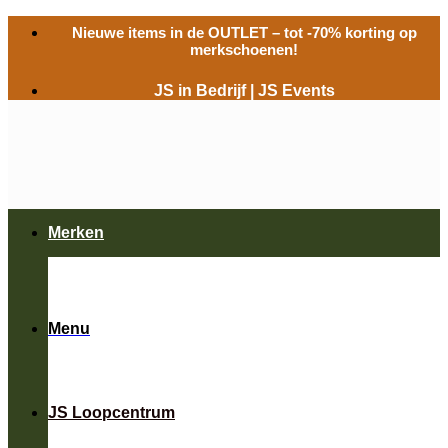
Ga
Nieuwe items in de
OUTLET
– tot -70% korting op
naar
merkschoenen!
inhoud
JS in Bedrijf
|
JS Events
Merken
Menu
JS Loopcentrum