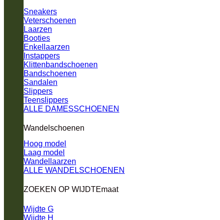
Sneakers
Veterschoenen
Laarzen
Booties
Enkellaarzen
Instappers
Klittenbandschoenen
Bandschoenen
Sandalen
Slippers
Teenslippers
ALLE DAMESSCHOENEN
Wandelschoenen
Hoog model
Laag model
Wandellaarzen
ALLE WANDELSCHOENEN
ZOEKEN OP WIJDTEmaat
Wijdte G
Wijdte H