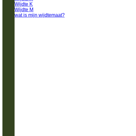
Wijdte K
Wijdte M
wat is mijn wijdtemaat?