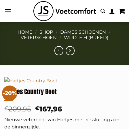
Ga
naar
inhoud
HOME
/
SHOP
/
DAMES SCHOENEN
/
VETERSCHOEN
/
WIJDTE H (BREED)
Hartjes Country Boot
-20%
Oorspronkelijke
Huidige
209,95
167,96
€
€
prijs
prijs
Nieuwe veterboot van Hartjes met ritssluiting aan
was:
is:
de binnenzijde.