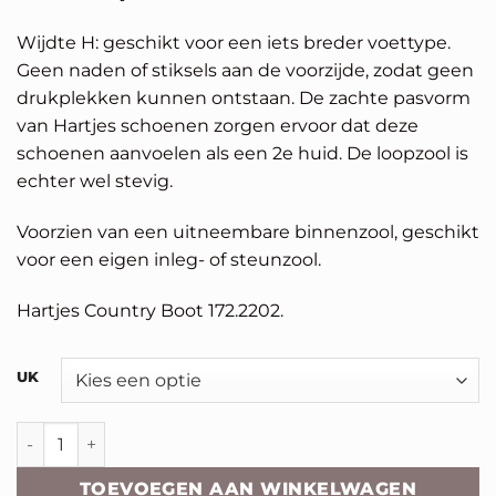
€209,95.
€167,96.
Wijdte H: geschikt voor een iets breder voettype.
Geen naden of stiksels aan de voorzijde, zodat geen
drukplekken kunnen ontstaan. De zachte pasvorm
van Hartjes schoenen zorgen ervoor dat deze
schoenen aanvoelen als een 2e huid. De loopzool is
echter wel stevig.
Voorzien van een uitneembare binnenzool, geschikt
voor een eigen inleg- of steunzool.
Hartjes Country Boot 172.2202.
Alternative:
UK
Hartjes Country Boot aantal
TOEVOEGEN AAN WINKELWAGEN