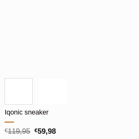
Iqonic sneaker
Oorspronkelijke
Huidige
119,95
59,98
€
€
prijs
prijs