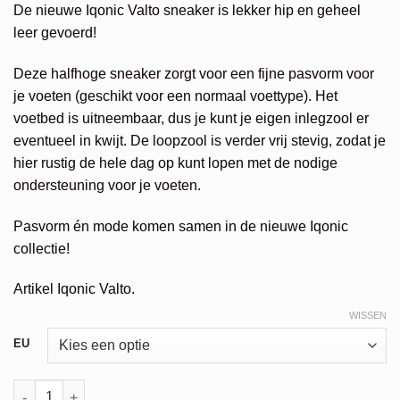
De nieuwe Iqonic Valto sneaker is lekker hip en geheel
was:
is:
leer gevoerd!
€119,95.
€59,98.
Deze halfhoge sneaker zorgt voor een fijne pasvorm voor
je voeten (geschikt voor een normaal voettype). Het
voetbed is uitneembaar, dus je kunt je eigen inlegzool er
eventueel in kwijt. De loopzool is verder vrij stevig, zodat je
hier rustig de hele dag op kunt lopen met de nodige
ondersteuning voor je voeten.
Pasvorm én mode komen samen in de nieuwe Iqonic
collectie!
Artikel Iqonic Valto.
WISSEN
Alternative:
EU
Iqonic sneaker aantal