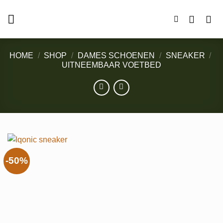
Ga
naar
inhoud
HOME
/
SHOP
/
DAMES SCHOENEN
/
SNEAKER
/
UITNEEMBAAR VOETBED
-50%