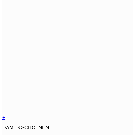
+
Dit
DAMES SCHOENEN
product
heeft