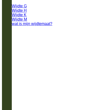
Wijdte G
Wijdte H
Wijdte K
Wijdte M
wat is mijn wijdtemaat?