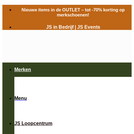
Ga
Nieuwe items in de
OUTLET
– tot -70% korting op
naar
merkschoenen!
inhoud
JS in Bedrijf
|
JS Events
Merken
Menu
JS Loopcentrum