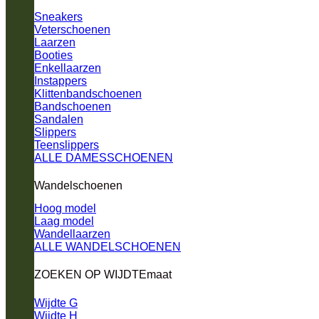
Sneakers
Veterschoenen
Laarzen
Booties
Enkellaarzen
Instappers
Klittenbandschoenen
Bandschoenen
Sandalen
Slippers
Teenslippers
ALLE DAMESSCHOENEN
Wandelschoenen
Hoog model
Laag model
Wandellaarzen
ALLE WANDELSCHOENEN
ZOEKEN OP WIJDTEmaat
Wijdte G
Wijdte H