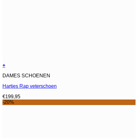
+
Dit
DAMES SCHOENEN
product
heeft
Hartjes Rap veterschoen
meerdere
variaties.
€
199,95
Deze
-20%
optie
kan
gekozen
worden
op
de
productpagina