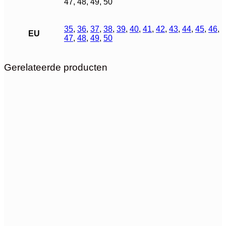
47, 48, 49, 50
35
,
36
,
37
,
38
,
39
,
40
,
41
,
42
,
43
,
44
,
45
,
46
,
EU
47
,
48
,
49
,
50
Gerelateerde producten