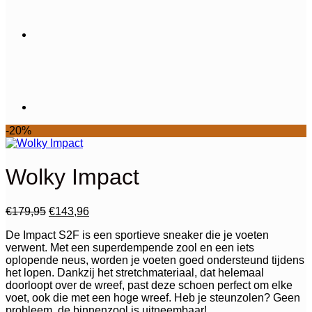
-20%
Wolky Impact
Oorspronkelijke
Huidige
€
179,95
€
143,96
prijs
prijs
De Impact S2F is een sportieve sneaker die je voeten
was:
is:
verwent. Met een superdempende zool en een iets
€179,95.
€143,96.
oplopende neus, worden je voeten goed ondersteund tijdens
het lopen. Dankzij het stretchmateriaal, dat helemaal
doorloopt over de wreef, past deze schoen perfect om elke
voet, ook die met een hoge wreef. Heb je steunzolen? Geen
probleem, de binnenzool is uitneembaar!