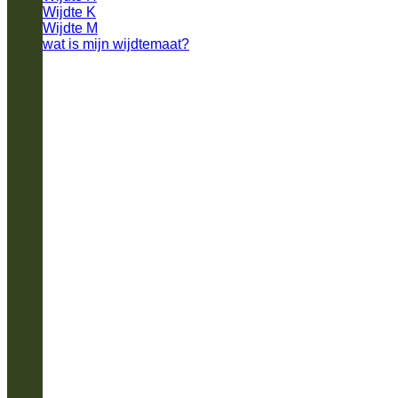
Wijdte K
Wijdte M
wat is mijn wijdtemaat?