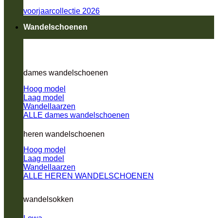
voorjaarcollectie 2026
Wandelschoenen
dames wandelschoenen
Hoog model
Laag model
Wandellaarzen
ALLE dames wandelschoenen
heren wandelschoenen
Hoog model
Laag model
Wandellaarzen
ALLE HEREN WANDELSCHOENEN
wandelsokken