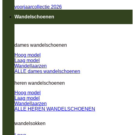
voorjaarcollectie 2026
Wandelschoenen
dames wandelschoenen
Hoog model
Laag model
Wandellaarzen
ALLE dames wandelschoenen
heren wandelschoenen
Hoog model
Laag model
Wandellaarzen
ALLE HEREN WANDELSCHOENEN
wandelsokken