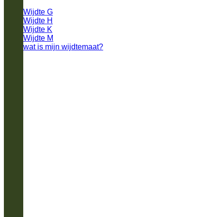
Wijdte G
Wijdte H
Wijdte K
Wijdte M
wat is mijn wijdtemaat?