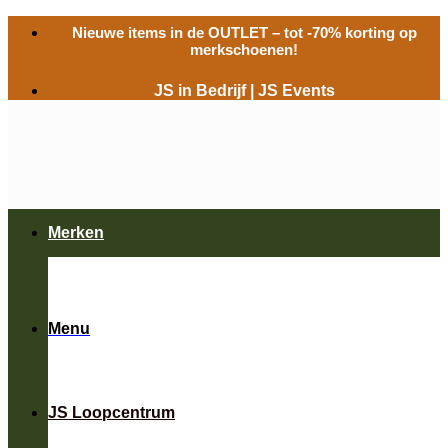
Ga
Nieuwe items in de
OUTLET
– tot -70% korting op
naar
merkschoenen!
inhoud
JS in Bedrijf
|
JS Events
Merken
Menu
JS Loopcentrum