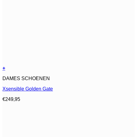
+
Dit
DAMES SCHOENEN
product
heeft
Xsensible Golden Gate
meerdere
variaties.
€
249,95
Deze
optie
kan
gekozen
worden
op
de