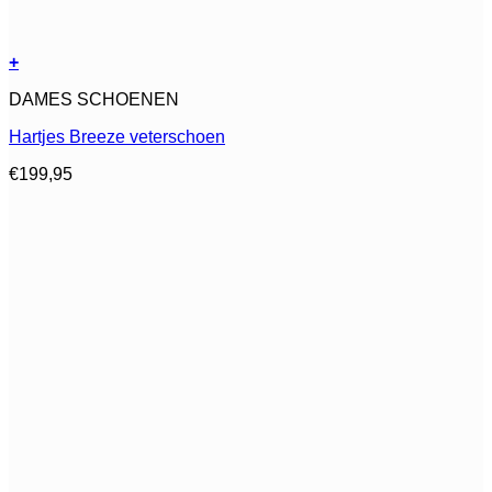
+
Dit
DAMES SCHOENEN
product
heeft
Hartjes Breeze veterschoen
meerdere
variaties.
€
199,95
Deze
optie
kan
gekozen
worden
op
de
productpagina