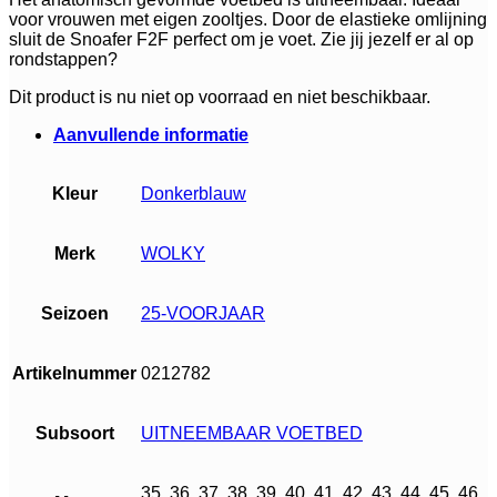
voor vrouwen met eigen zooltjes. Door de elastieke omlijning
sluit de Snoafer F2F perfect om je voet. Zie jij jezelf er al op
rondstappen?
Dit product is nu niet op voorraad en niet beschikbaar.
Aanvullende informatie
Kleur
Donkerblauw
Merk
WOLKY
Seizoen
25-VOORJAAR
Artikelnummer
0212782
Subsoort
UITNEEMBAAR VOETBED
35, 36, 37, 38, 39, 40, 41, 42, 43, 44, 45, 46,