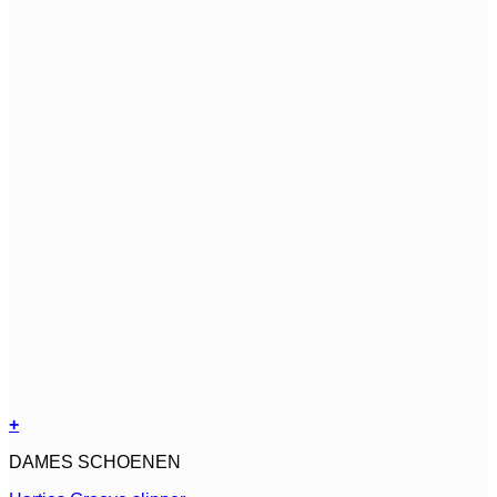
+
Dit
DAMES SCHOENEN
product
heeft