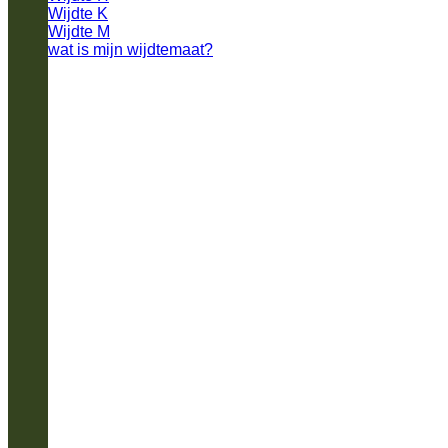
Wijdte K
Wijdte M
wat is mijn wijdtemaat?