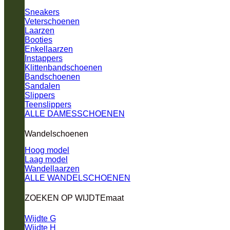
Sneakers
Veterschoenen
Laarzen
Booties
Enkellaarzen
Instappers
Klittenbandschoenen
Bandschoenen
Sandalen
Slippers
Teenslippers
ALLE DAMESSCHOENEN
Wandelschoenen
Hoog model
Laag model
Wandellaarzen
ALLE WANDELSCHOENEN
ZOEKEN OP WIJDTEmaat
Wijdte G
Wijdte H