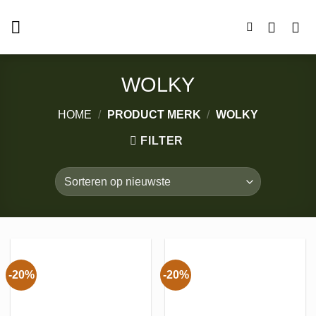
Ga
naar
inhoud
WOLKY
HOME
/
PRODUCT MERK
/
WOLKY
FILTER
-20%
-20%