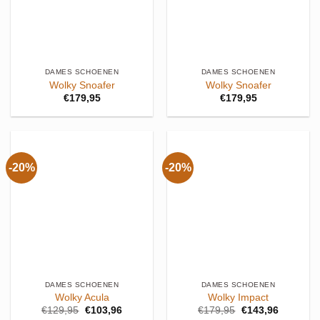
DAMES SCHOENEN
DAMES SCHOENEN
Wolky Snoafer
Wolky Snoafer
€
179,95
€
179,95
-20%
-20%
DAMES SCHOENEN
DAMES SCHOENEN
Wolky Acula
Wolky Impact
Oorspronkelijke
Huidige
Oorspronkelijke
Huidige
€
129,95
€
103,96
€
179,95
€
143,96
prijs
prijs
prijs
prijs