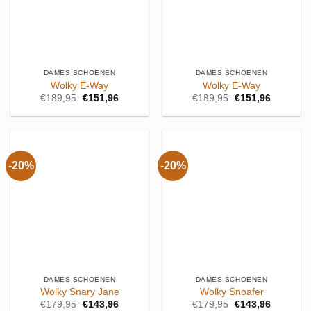
DAMES SCHOENEN
DAMES SCHOENEN
Wolky E-Way
Wolky E-Way
Oorspronkelijke
Huidige
Oorspronkelijke
Huidige
€
189,95
€
151,96
€
189,95
€
151,96
prijs
prijs
prijs
prijs
was:
is:
was:
is:
€189,95.
€151,96.
€189,95.
€151,96.
-20%
-20%
DAMES SCHOENEN
DAMES SCHOENEN
Wolky Snary Jane
Wolky Snoafer
Oorspronkelijke
Huidige
Oorspronkelijke
Huidige
€
179,95
€
143,96
€
179,95
€
143,96