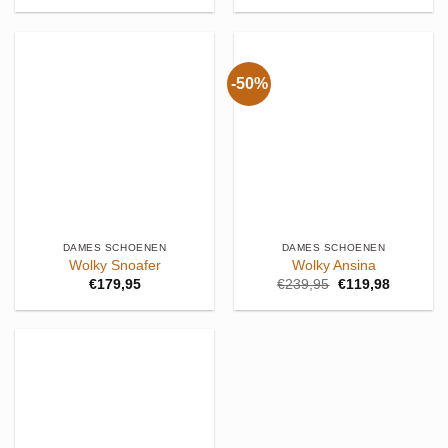
was:
is:
was:
is:
€129,95.
€103,96.
€179,95.
€143,96.
-50%
DAMES SCHOENEN
DAMES SCHOENEN
Wolky Snoafer
Wolky Ansina
Oorspronkelijke
Huidige
€
179,95
€
239,95
€
119,98
prijs
prijs
was:
is:
€239,95.
€119,98.