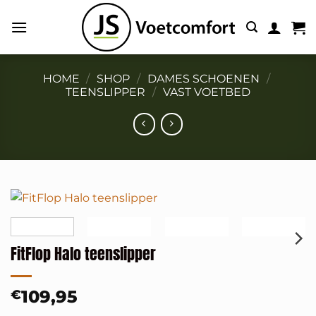
Ga
naar
inhoud
HOME
/
SHOP
/
DAMES SCHOENEN
/
TEENSLIPPER
/
VAST VOETBED
FitFlop Halo teenslipper
109,95
€