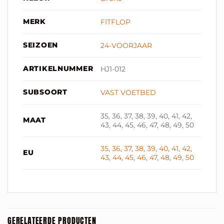
MERK
FITFLOP
SEIZOEN
24-VOORJAAR
ARTIKELNUMMER
HJ1-012
SUBSOORT
VAST VOETBED
35, 36, 37, 38, 39, 40, 41, 42,
MAAT
43, 44, 45, 46, 47, 48, 49, 50
35
,
36
,
37
,
38
,
39
,
40
,
41
,
42
,
EU
43
,
44
,
45
,
46
,
47
,
48
,
49
,
50
GERELATEERDE PRODUCTEN