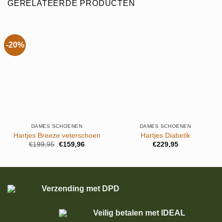
GERELATEERDE PRODUCTEN
-20%
DAMES SCHOENEN
DAMES SCHOENEN
Hartjes Breeze veterschoen
Hartjes Diabetik
Oorspronkelijke
Huidige
€
199,95
€
159,96
€
229,95
prijs
prijs
was:
is:
€199,95.
€159,96.
Verzending met DPD
Veilig betalen met IDEAL