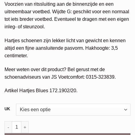
€199,95.
€159,96.
Voorzien van ritssluiting aan de binnenzijde en een
uitneembaar voetbed. Wijdte G: geschikt voor een normaal
tot iets breder voetbed. Eventueel te dragen met een eigen
inleg- of steunzool.
Hartjes schoenen zijn lekker licht van gewicht en kennen
altijd een fijne aansluitende pasvorm. Hakhoogte: 3,5
centimeter.
Meer weten over dit product? Bel gerust met de
schoenadviseurs van JS Voetcomfort: 0315-323839.
Artikel Hartjes Blues 172.1902/20.
Alternative:
UK
Hartjes Blues Boot aantal