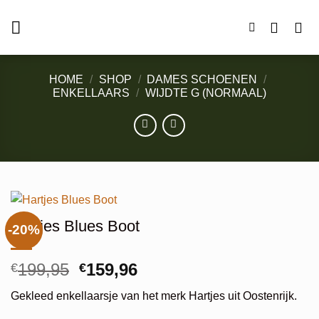
Ga
naar
inhoud
HOME
/
SHOP
/
DAMES SCHOENEN
/
ENKELLAARS
/
WIJDTE G (NORMAAL)
Hartjes Blues Boot
-20%
Oorspronkelijke
Huidige
199,95
159,96
€
€
prijs
prijs
Gekleed enkellaarsje van het merk Hartjes uit Oostenrijk.
was:
is: