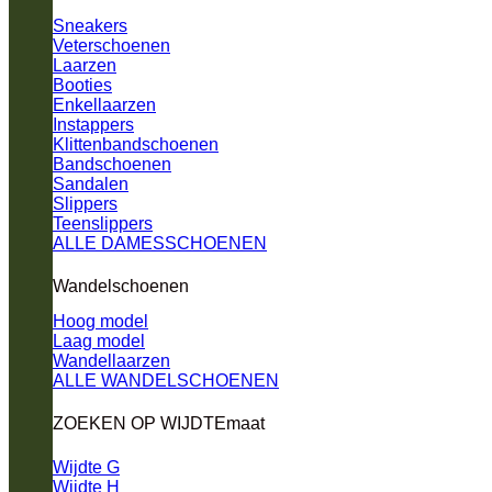
Sneakers
Veterschoenen
Laarzen
Booties
Enkellaarzen
Instappers
Klittenbandschoenen
Bandschoenen
Sandalen
Slippers
Teenslippers
ALLE DAMESSCHOENEN
Wandelschoenen
Hoog model
Laag model
Wandellaarzen
ALLE WANDELSCHOENEN
ZOEKEN OP WIJDTEmaat
Wijdte G
Wijdte H