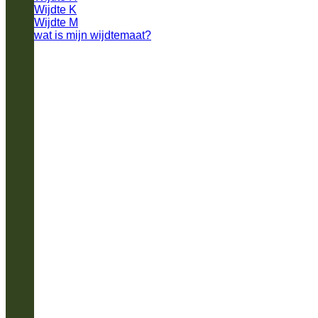
Wijdte K
Wijdte M
wat is mijn wijdtemaat?