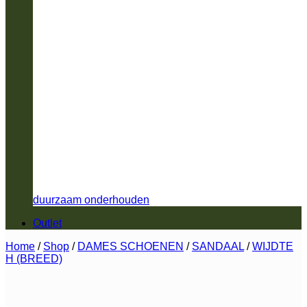
duurzaam onderhouden
Outlet
Home
/
Shop
/
DAMES SCHOENEN
/
SANDAAL
/
WIJDTE
H (BREED)