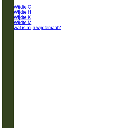
Wijdte G
Wijdte H
Wijdte K
Wijdte M
wat is mijn wijdtemaat?