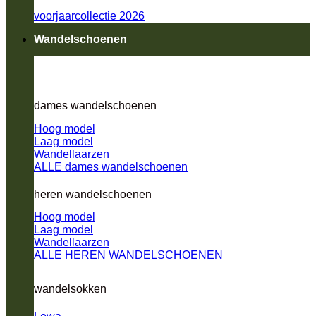
voorjaarcollectie 2026
Wandelschoenen
dames wandelschoenen
Hoog model
Laag model
Wandellaarzen
ALLE dames wandelschoenen
heren wandelschoenen
Hoog model
Laag model
Wandellaarzen
ALLE HEREN WANDELSCHOENEN
wandelsokken