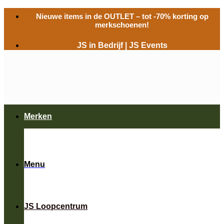
Ga
Nieuwe items in de
OUTLET
– tot -70% korting op
naar
merkschoenen!
inhoud
JS in Bedrijf
|
JS Events
Merken
Menu
JS Loopcentrum