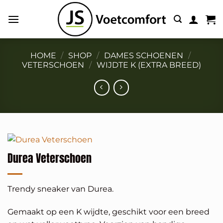
Ga
naar
inhoud
HOME
/
SHOP
/
DAMES SCHOENEN
/
VETERSCHOEN
/
WIJDTE K (EXTRA BREED)
Durea Veterschoen
Trendy sneaker van Durea.
Gemaakt op een K wijdte, geschikt voor een breed