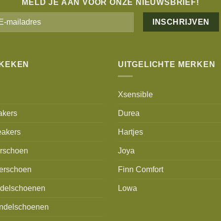
MELD JE AAN VOOR ONZE NIEUWSBRIEF!
Alternative:
EKEKEN
UITGELICHTE MERKEN
Xsensible
akers
Durea
akers
Hartjes
erschoen
Joya
erschoen
Finn Comfort
delschoenen
Lowa
ndelschoenen