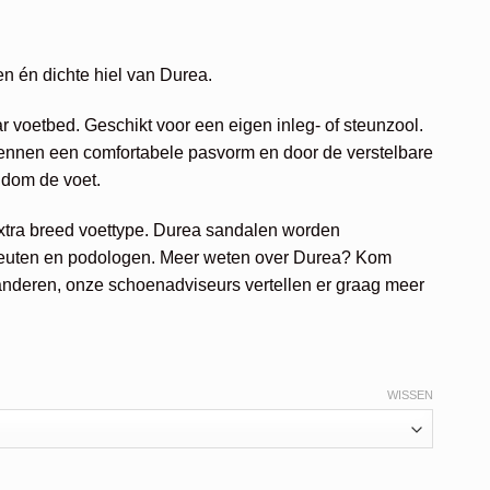
elijke
idige
js
n én dichte hiel van Durea.
60,97.
 voetbed. Geschikt voor een eigen inleg- of steunzool.
kennen een comfortabele pasvorm en door de verstelbare
ndom de voet.
extra breed voettype. Durea sandalen worden
euten en podologen. Meer weten over Durea? Kom
nderen, onze schoenadviseurs vertellen er graag meer
WISSEN