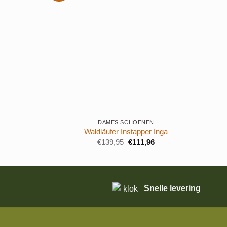
+
+
DAMES SCHOENEN
Waldläufer Instapper Inga
Oorspronkelijke
Huidige
€
139,95
€
111,96
prijs
prijs
was:
is:
€139,95.
€111,96.
Snelle levering