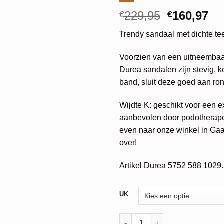
Oorspronk
Hu
229,95
160,97
€
€
prijs
pri
Trendy sandaal met dichte tee
was:
is:
€229,95.
€1
Voorzien van een uitneembaar
Durea sandalen zijn stevig, 
band, sluit deze goed aan ro
Wijdte K: geschikt voor een 
aanbevolen door podotherap
even naar onze winkel in Gaa
over!
Artikel Durea 5752 588 1029.
Alternative:
UK
Durea Sandaal aantal