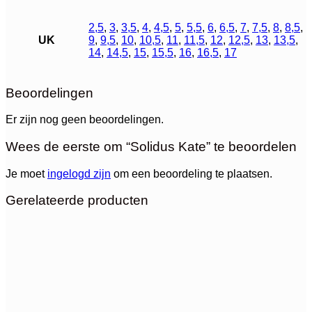
2,5
,
3
,
3,5
,
4
,
4,5
,
5
,
5,5
,
6
,
6,5
,
7
,
7,5
,
8
,
8,5
,
UK
9
,
9,5
,
10
,
10,5
,
11
,
11,5
,
12
,
12,5
,
13
,
13,5
,
14
,
14,5
,
15
,
15,5
,
16
,
16,5
,
17
Beoordelingen
Er zijn nog geen beoordelingen.
Wees de eerste om “Solidus Kate” te beoordelen
Je moet
ingelogd zijn
om een beoordeling te plaatsen.
Gerelateerde producten