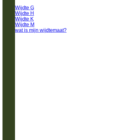
Wijdte G
Wijdte H
Wijdte K
Wijdte M
wat is mijn wijdtemaat?