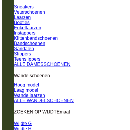
Sneakers
Veterschoenen
Laarzen
Booties
Enkellaarzen
Instappers
Klittenbandschoenen
Bandschoenen
Sandalen
Slippers
Teenslippers
ALLE DAMESSCHOENEN
Wandelschoenen
Hoog model
Laag model
Wandellaarzen
ALLE WANDELSCHOENEN
ZOEKEN OP WIJDTEmaat
Wijdte G
Wijdte H