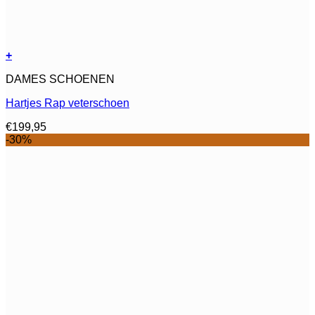
+
Dit
DAMES SCHOENEN
product
heeft
Hartjes Rap veterschoen
meerdere
variaties.
€
199,95
Deze
-30%
optie
kan
gekozen
worden
op
de
productpagina