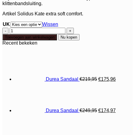
klittenbandsluiting.
Artikel Solidus Kate extra soft comfort.
UK
Wissen
Solidus
Kate
Toevoegen aan winkelwagen
Nu kopen
aantal
Recent bekeken
Oorspronkelijke
Huidige
prijs
prijs
was:
is:
€219,95.
€175,96.
Durea Sandaal
€
219,95
€
175,96
Oorspronkelijke
Huidige
prijs
prijs
was:
is:
€249,95.
€174,97.
Durea Sandaal
€
249,95
€
174,97