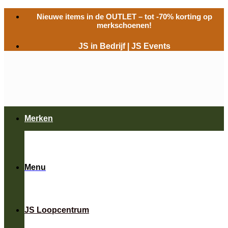
Ga
Nieuwe items in de
OUTLET
– tot -70% korting op
naar
merkschoenen!
inhoud
JS in Bedrijf
|
JS Events
Merken
Menu
JS Loopcentrum