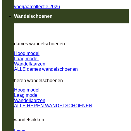
voorjaarcollectie 2026
Wandelschoenen
dames wandelschoenen
Hoog model
Laag model
Wandellaarzen
ALLE dames wandelschoenen
heren wandelschoenen
Hoog model
Laag model
Wandellaarzen
ALLE HEREN WANDELSCHOENEN
wandelsokken