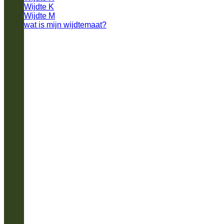
Wijdte K
Wijdte M
wat is mijn wijdtemaat?