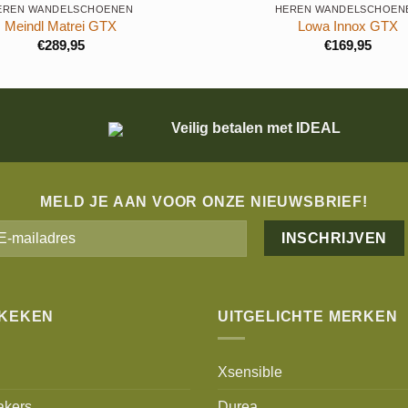
EREN WANDELSCHOENEN
HEREN WANDELSCHOEN
Meindl Matrei GTX
Lowa Innox GTX
€
289,95
€
169,95
Veilig betalen met IDEAL
MELD JE AAN VOOR ONZE NIEUWSBRIEF!
Alternative:
EKEKEN
UITGELICHTE MERKEN
Xsensible
akers
Durea