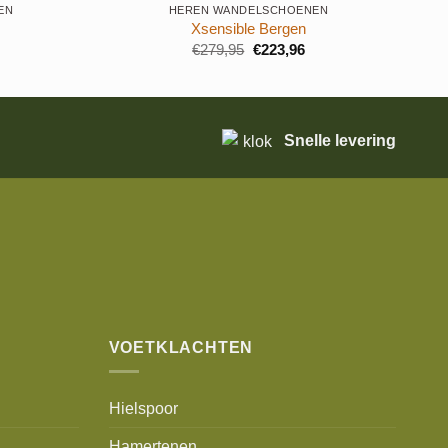
EN
HEREN WANDELSCHOENEN
Xsensible Bergen
Oorspronkelijke
Huidige
€
279,95
€
223,96
prijs
prijs
was:
is:
€279,95.
€223,96.
Snelle levering
VOETKLACHTEN
Hielspoor
Hamertenen