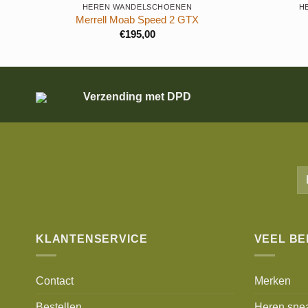
HEREN WANDELSCHOENEN
H
Merrell Moab Speed 2 GTX
€
195,00
Verzending met DPD
KLANTENSERVICE
VEEL B
Contact
Merken
Bestellen
Heren sne