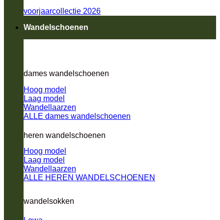
voorjaarcollectie 2026
Wandelschoenen
dames wandelschoenen
Hoog model
Laag model
Wandellaarzen
ALLE dames wandelschoenen
heren wandelschoenen
Hoog model
Laag model
Wandellaarzen
ALLE HEREN WANDELSCHOENEN
wandelsokken