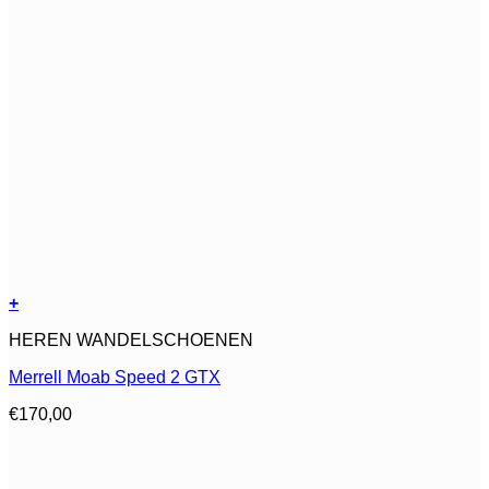
+
Dit
HEREN WANDELSCHOENEN
product
heeft
Merrell Moab Speed 2 GTX
meerdere
variaties.
€
170,00
Deze
optie
kan
gekozen