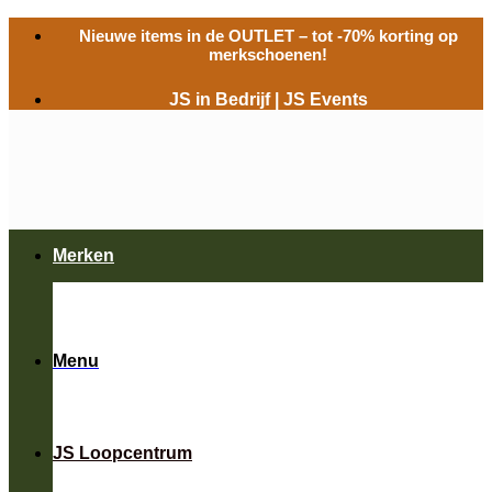
Ga
Nieuwe items in de
OUTLET
– tot -70% korting op
naar
merkschoenen!
inhoud
JS in Bedrijf
|
JS Events
Merken
Menu
JS Loopcentrum