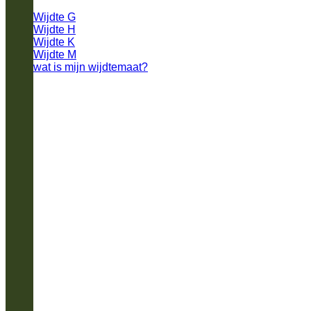
Wijdte G
Wijdte H
Wijdte K
Wijdte M
wat is mijn wijdtemaat?