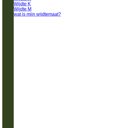
Wijdte K
Wijdte M
wat is mijn wijdtemaat?