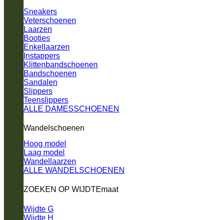
Sneakers
Veterschoenen
Laarzen
Booties
Enkellaarzen
Instappers
Klittenbandschoenen
Bandschoenen
Sandalen
Slippers
Teenslippers
ALLE DAMESSCHOENEN
Wandelschoenen
Hoog model
Laag model
Wandellaarzen
ALLE WANDELSCHOENEN
ZOEKEN OP WIJDTEmaat
Wijdte G
Wijdte H