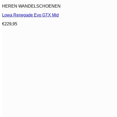
Dit
HEREN WANDELSCHOENEN
product
heeft
Lowa Renegade Evo GTX Mid
meerdere
variaties.
€
229,95
Deze
optie
kan
gekozen
worden
op
de
productpagina