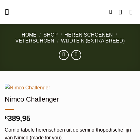
Ga
naar
inhoud
HOME
/
SHOP
/
HEREN SCHOENEN
/
VETERSCHOEN
/
WIJDTE K (EXTRA BREED)
Nimco Challenger
389,95
€
Comfortabele herenschoen uit de semi orthopedische lijn
van Nimco (made for you).