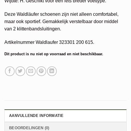
Wijdte: H. Geschikt voor een iets breder voettype.
Deze Waldläufer schoenen zijn niet alleen comfortabel,
maar ook sportief. Gemakkelijk verstelbaar door middel
van 2 klittenbandsluitingen.
Artikelnummer Waldlaufer 323301 200 615.
Dit product is nu niet op voorraad en niet beschikbaar.
Alternative:
AANVULLENDE INFORMATIE
BEOORDELINGEN (0)